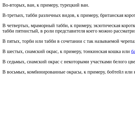
Во-вторых, ван, к примеру, турецкий ван.
В-третьих, табби различных видов, к примеру, британская коро
В четвертых, мраморный табби, к примеру, экзотическая корот
табби пятнистый, в роли представителя коего можно рассматри
В пятых, торби или табби в сочетании с так называемой череп
В шестых, сиамский окрас, к примеру, тонкинская кошка или
б
В седьмых, сиамский окрас с некоторыми участками белого цве
В восьмых, комбинированные окрасы, к примеру, бобтейл или 