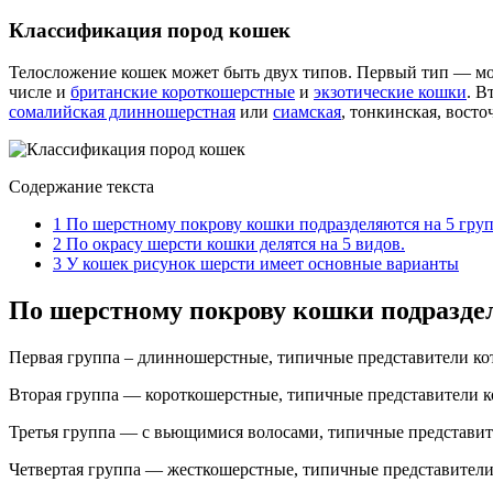
Классификация пород кошек
Телосложение кошек может быть двух типов. Первый тип — мощ
числе и
британские короткошерстные
и
экзотические кошки
. В
сомалийская длинношерстная
или
сиамская
, тонкинская, восто
Содержание текста
1
По шерстному покрову кошки подразделяются на 5 груп
2
По окрасу шерсти кошки делятся на 5 видов.
3
У кошек рисунок шерсти имеет основные варианты
По шерстному покрову кошки подраздел
Первая группа – длинношерстные, типичные представители ко
Вторая группа — короткошерстные, типичные представители кот
Третья группа — с вьющимися волосами, типичные представите
Четвертая группа — жесткошерстные, типичные представители