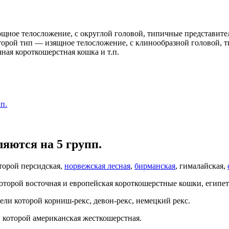
ное телосложение, с округлой головой, типичные представител
торой тип — изящное телосложение, с клинообразной головой, т
чная короткошерстная кошка и т.п.
п.
яются на 5 групп.
торой персидская,
норвежская лесная
,
бирманская
, гималайская,
орой восточная и европейская короткошерстные кошки, египетска
ли которой корниш-рекс, девон-рекс, немецкий рекс.
 которой американская жесткошерстная.