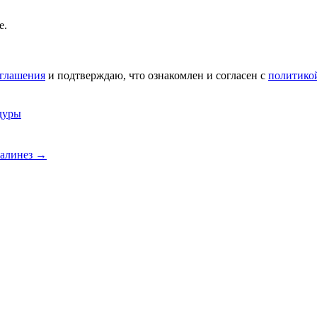
е.
оглашения
и подтверждаю, что ознакомлен и согласен с
политико
дуры
Балинез
→