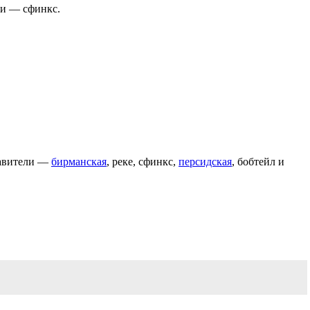
ли — сфинкс.
тавители —
бирманская
, реке, сфинкс,
персидская
, бобтейл и