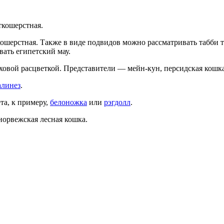
ткошерстная.
кошерстная. Также в виде подвидов можно рассматривать табби т
вать египетский мау.
аховой расцветкой. Представители — мейн-кун, персидская кошка
алинез
.
та, к примеру,
белоножка
или
рэгдолл
.
норвежская лесная кошка.