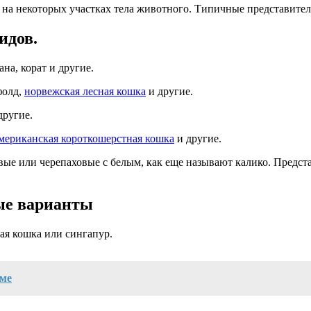
и на некоторых участках тела животного. Типичные представите
идов.
на, корат и другие.
фолд,
норвежская лесная кошка
и другие.
другие.
мериканская короткошерстная кошка
и другие.
вые или черепаховые с белым, как еще называют калико. Предс
ые варианты
кая кошка или сингапур.
ме