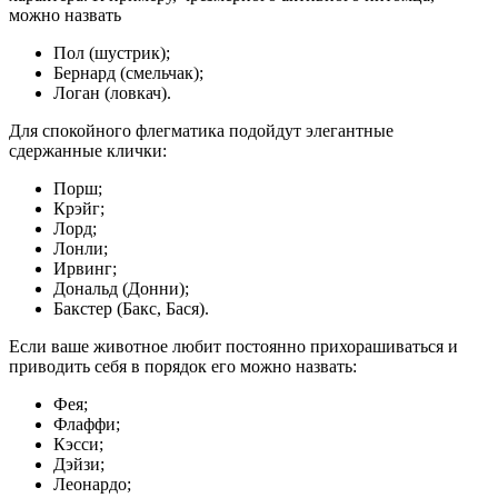
можно назвать
Пол (шустрик);
Бернард (смельчак);
Логан (ловкач).
Для спокойного флегматика подойдут элегантные
сдержанные клички:
Порш;
Крэйг;
Лорд;
Лонли;
Ирвинг;
Дональд (Донни);
Бакстер (Бакс, Бася).
Если ваше животное любит постоянно прихорашиваться и
приводить себя в порядок его можно назвать:
Фея;
Флаффи;
Кэсси;
Дэйзи;
Леонардо;