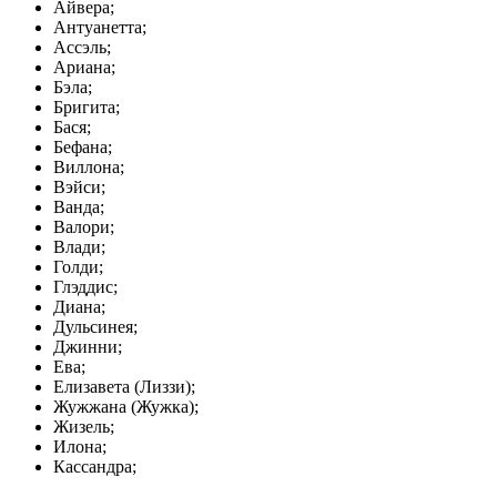
Айвера;
Антуанетта;
Ассэль;
Ариана;
Бэла;
Бригита;
Бася;
Бефана;
Виллона;
Вэйси;
Ванда;
Валори;
Влади;
Голди;
Глэддис;
Диана;
Дульсинея;
Джинни;
Ева;
Елизавета (Лиззи);
Жужжана (Жужка);
Жизель;
Илона;
Кассандра;