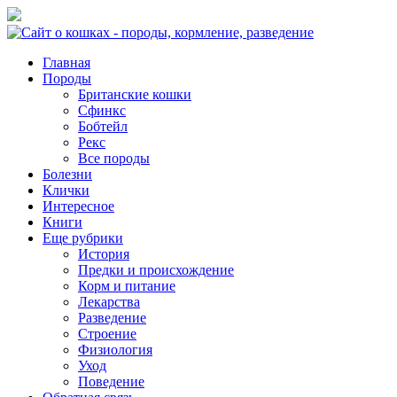
Главная
Породы
Британские кошки
Сфинкс
Бобтейл
Рекс
Все породы
Болезни
Клички
Интересное
Книги
Еще рубрики
История
Предки и происхождение
Корм и питание
Лекарства
Разведение
Строение
Физиология
Уход
Поведение