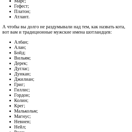
Марс;
Гефест;
Платон;
Атлант.
А чтобы вы долго не раздумывали над тем, как назвать кота,
вот вам и традиционные мужские имена шотландцев:
Албан;
Алан;
Бойд;
Вильям;
Дерек;
Дуглас;
Дункан;
Джилиан;
Григ;
Гиллис;
Гордон;
Колин;
Крег;
Малькольм;
Магнус;
Невиен;
Нейл;