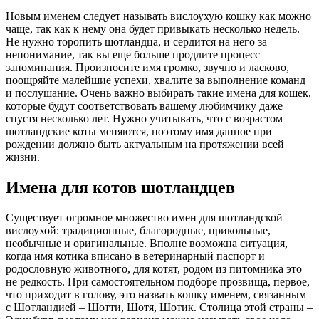
Новым именем следует называть вислоухую кошку как можно
чаще, так как к нему она будет привыкать несколько недель.
Не нужно торопить шотландца, и сердится на него за
непонимание, так вы еще больше продлите процесс
запоминания. Произносите имя громко, звучно и ласково,
поощряйте малейшие успехи, хвалите за выполнение команд
и послушание. Очень важно выбирать такие имена для кошек,
которые будут соответствовать вашему любимчику даже
спустя несколько лет. Нужно учитывать, что с возрастом
шотландские коты меняются, поэтому имя данное при
рождении должно быть актуальным на протяжении всей
жизни.
Имена для котов шотландцев
Существует огромное множество имен для шотландской
вислоухой: традиционные, благородные, прикольные,
необычные и оригинальные. Вполне возможна ситуация,
когда имя котика вписано в ветеринарный паспорт и
родословную животного, для котят, родом из питомника это
не редкость. При самостоятельном подборе прозвища, первое,
что приходит в голову, это назвать кошку именем, связанным
с Шотландией – Шотти, Шотя, Шотик. Столица этой страны –