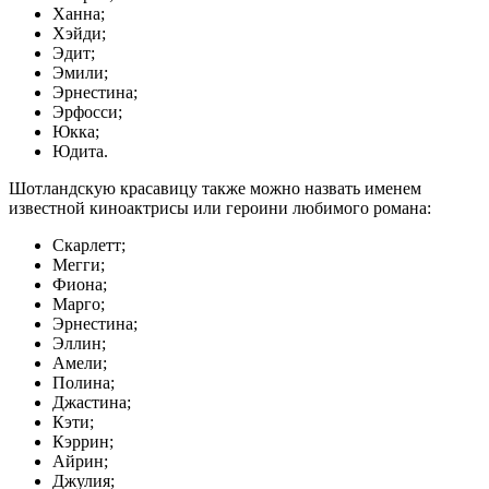
Ханна;
Хэйди;
Эдит;
Эмили;
Эрнестина;
Эрфосси;
Юкка;
Юдита.
Шотландскую красавицу также можно назвать именем
известной киноактрисы или героини любимого романа:
Скарлетт;
Мегги;
Фиона;
Марго;
Эрнестина;
Эллин;
Амели;
Полина;
Джастина;
Кэти;
Кэррин;
Айрин;
Джулия;