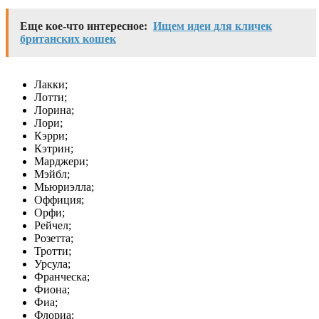
Еще кое-что интересное:
Ищем идеи для кличек
британских кошек
Лакки;
Лотти;
Лорина;
Лори;
Кэрри;
Кэтрин;
Марджери;
Мэйбл;
Мьюриэлла;
Оффиция;
Орфи;
Рейчел;
Розетта;
Тротти;
Урсула;
Франческа;
Фиона;
Фиа;
Флориа;