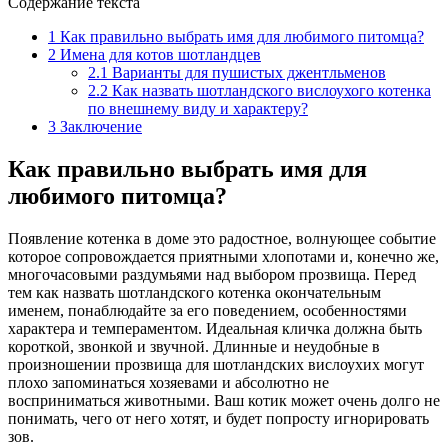
Содержание текста
1
Как правильно выбрать имя для любимого питомца?
2
Имена для котов шотландцев
2.1
Варианты для пушистых джентльменов
2.2
Как назвать шотландского вислоухого котенка
по внешнему виду и характеру?
3
Заключение
Как правильно выбрать имя для
любимого питомца?
Появление котенка в доме это радостное, волнующее событие
которое сопровождается приятными хлопотами и, конечно же,
многочасовыми раздумьями над выбором прозвища. Перед
тем как назвать шотландского котенка окончательным
именем, понаблюдайте за его поведением, особенностями
характера и темпераментом. Идеальная кличка должна быть
короткой, звонкой и звучной. Длинные и неудобные в
произношении прозвища для шотландских вислоухих могут
плохо запоминаться хозяевами и абсолютно не
восприниматься животными. Ваш котик может очень долго не
понимать, чего от него хотят, и будет попросту игнорировать
зов.