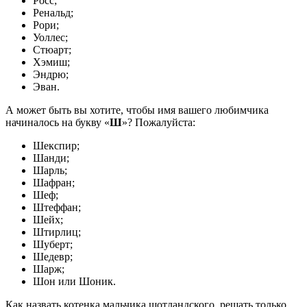
Росс;
Ренальд;
Рори;
Уоллес;
Стюарт;
Хэмиш;
Эндрю;
Эван.
А может быть вы хотите, чтобы имя вашего любимчика
начиналось на букву «
Ш
»? Пожалуйста:
Шекспир;
Шанди;
Шарль;
Шафран;
Шеф;
Штеффан;
Шейх;
Штирлиц;
Шуберт;
Шедевр;
Шарж;
Шон или Шоник.
Как назвать котенка мальчика шотландского, решать только