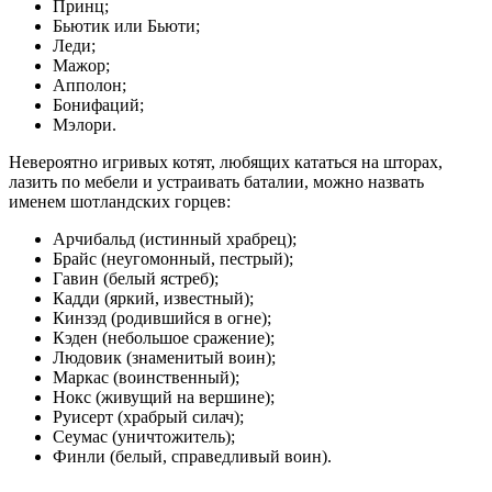
Принц;
Бьютик или Бьюти;
Леди;
Мажор;
Апполон;
Бонифаций;
Мэлори.
Невероятно игривых котят, любящих кататься на шторах,
лазить по мебели и устраивать баталии, можно назвать
именем шотландских горцев:
Арчибальд (истинный храбрец);
Брайс (неугомонный, пестрый);
Гавин (белый ястреб);
Кадди (яркий, известный);
Кинзэд (родившийся в огне);
Кэден (небольшое сражение);
Людовик (знаменитый воин);
Маркас (воинственный);
Нокс (живущий на вершине);
Руисерт (храбрый силач);
Сеумас (уничтожитель);
Финли (белый, справедливый воин).