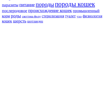
породы кошек
породы
питание
паразиты
происхождение кошек
послеродовое
промыщленный
роды
корм
стерилизация
туалет
физиология
скоттиш фолд
ухо
шерсть
кошек
шотландец