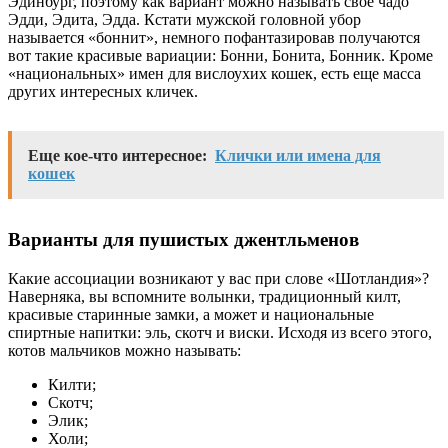
Эдинбург, поэтому как вариант можно называть свое чадо
Эдди, Эдита, Эдда. Кстати мужской головной убор
называется «боннит», немного пофантазировав получаются
вот такие красивые вариации: Бонни, Бонита, Бонник. Кроме
«национальных» имен для вислоухих кошек, есть еще масса
других интересных кличек.
Еще кое-что интересное:
Клички или имена для
кошек
Варианты для пушистых джентльменов
Какие ассоциации возникают у вас при слове «Шотландия»?
Наверняка, вы вспомните волынки, традиционный килт,
красивые старинные замки, а может и национальные
спиртные напитки: эль, скотч и виски. Исходя из всего этого,
котов мальчиков можно называть:
Килти;
Скотч;
Элик;
Холи;