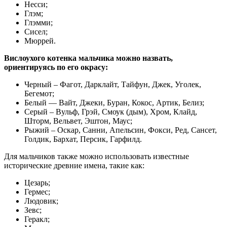
Несси;
Глэм;
Глэмми;
Сисел;
Мюррей.
Вислоухого котенка мальчика можно назвать,
ориентируясь по его окрасу:
Черный – Фагот, Дарклайт, Тайфун, Джек, Уголек,
Бегемот;
Белый — Вайт, Джеки, Буран, Кокос, Артик, Белиз;
Серый – Вульф, Грэй, Смоук (дым), Хром, Клайд,
Шторм, Вельвет, Эштон, Маус;
Рыжий – Оскар, Санни, Апельсин, Фокси, Ред, Сансет,
Голдик, Бархат, Персик, Гарфилд.
Для мальчиков также можно использовать известные
исторические древние имена, такие как:
Цезарь;
Гермес;
Людовик;
Зевс;
Геракл;