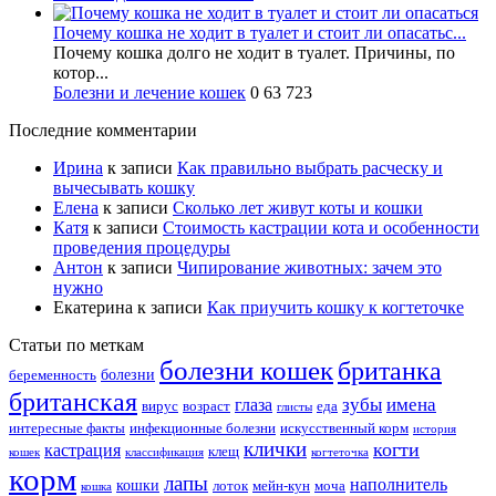
Почему кошка не ходит в туалет и стоит ли опасатьс...
Почему кошка долго не ходит в туалет. Причины, по
котор...
Болезни и лечение кошек
0
63 723
Последние комментарии
Ирина
к записи
Как правильно выбрать расческу и
вычесывать кошку
Елена
к записи
Сколько лет живут коты и кошки
Катя
к записи
Стоимость кастрации кота и особенности
проведения процедуры
Антон
к записи
Чипирование животных: зачем это
нужно
Екатерина
к записи
Как приучить кошку к когтеточке
Статьи по меткам
болезни кошек
британка
болезни
беременность
британская
зубы
имена
глаза
вирус
возраст
еда
глисты
интересные факты
инфекционные болезни
искусственный корм
история
клички
когти
кастрация
клещ
кошек
классификация
когтеточка
корм
лапы
наполнитель
кошки
лоток
мейн-кун
моча
кошка