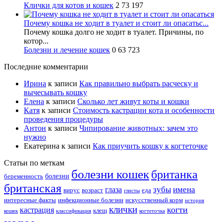
Клички для котов и кошек
2
73 197
Почему кошка не ходит в туалет и стоит ли опасатьс...
Почему кошка долго не ходит в туалет. Причины, по
котор...
Болезни и лечение кошек
0
63 723
Последние комментарии
Ирина
к записи
Как правильно выбрать расческу и
вычесывать кошку
Елена
к записи
Сколько лет живут коты и кошки
Катя
к записи
Стоимость кастрации кота и особенности
проведения процедуры
Антон
к записи
Чипирование животных: зачем это
нужно
Екатерина
к записи
Как приучить кошку к когтеточке
Статьи по меткам
болезни кошек
британка
болезни
беременность
британская
зубы
имена
глаза
вирус
возраст
еда
глисты
интересные факты
инфекционные болезни
искусственный корм
история
клички
когти
кастрация
клещ
кошек
классификация
когтеточка