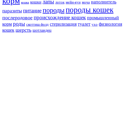
корм
лапы
наполнитель
кошки
лоток
мейн-кун
моча
кошка
породы кошек
породы
питание
паразиты
происхождение кошек
послеродовое
промыщленный
роды
корм
стерилизация
туалет
физиология
скоттиш фолд
ухо
шерсть
кошек
шотландец