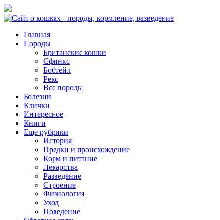
Главная
Породы
Британские кошки
Сфинкс
Бобтейл
Рекс
Все породы
Болезни
Клички
Интересное
Книги
Еще рубрики
История
Предки и происхождение
Корм и питание
Лекарства
Разведение
Строение
Физиология
Уход
Поведение