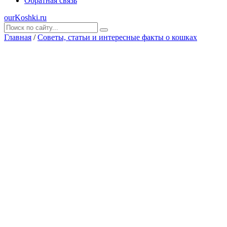
Обратная связь
ourKoshki.ru
Главная
/
Советы, статьи и интересные факты о кошках