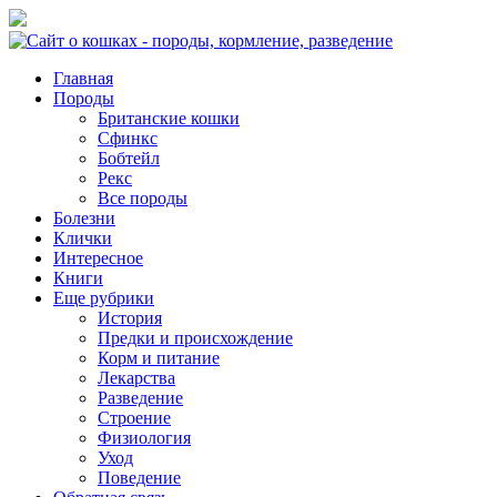
Главная
Породы
Британские кошки
Сфинкс
Бобтейл
Рекс
Все породы
Болезни
Клички
Интересное
Книги
Еще рубрики
История
Предки и происхождение
Корм и питание
Лекарства
Разведение
Строение
Физиология
Уход
Поведение