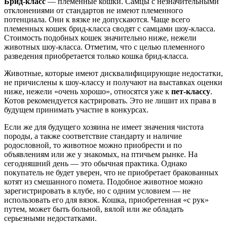
Брид-класс
— племенные кошки. Самцы с незначительными
отклонениями от стандартов не имеют племенного
потенциала. Они к вязке не допускаются. Чаще всего
племенных кошек брид-класса сводят с самцами шоу-класса.
Стоимость подобных кошек значительно ниже, нежели
животных шоу-класса. Отметим, что с целью племенного
разведения приобретается только кошка брид-класса.
Животные, которые имеют дисквалифицирующие недостатки,
не причислены к шоу-классу и получают на выставках оценки
ниже, нежели «очень хорошо», относятся уже к
пет-классу
.
Котов рекомендуется кастрировать. Это не лишит их права в
будущем принимать участие в конкурсах.
Если же для будущего хозяина не имеет значения чистота
породы, а также соответствие стандарту и наличие
родословной, то животное можно приобрести и по
объявлениям или же у знакомых, на птичьем рынке. На
сегодняшний день — это обычная практика. Однако
покупатель не будет уверен, что не приобретает бракованных
котят из смешанного помета. Подобное животное можно
зарегистрировать в клубе, но с одним условием — не
использовать его для вязок. Кошка, приобретенная «с рук»
путем, может быть больной, вялой или же обладать
серьезными недостатками.