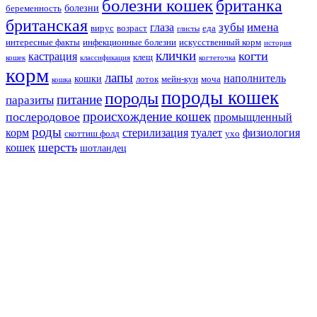
болезни кошек
британка
болезни
беременность
британская
зубы
имена
глаза
вирус
возраст
еда
глисты
интересные факты
инфекционные болезни
искусственный корм
история
клички
когти
кастрация
клещ
кошек
классификация
когтеточка
корм
лапы
наполнитель
кошки
лоток
мейн-кун
моча
кошка
породы кошек
породы
питание
паразиты
происхождение кошек
послеродовое
промыщленный
роды
корм
стерилизация
туалет
физиология
скоттиш фолд
ухо
шерсть
кошек
шотландец