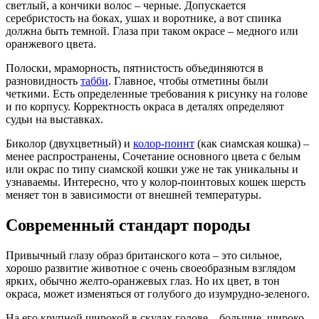
светлый, а кончики волос – черные. Допускается
серебристость на боках, ушах и воротнике, а вот спинка
должна быть темной. Глаза при таком окрасе – медного или
оранжевого цвета.
Полоски, мраморность, пятнистость объединяются в
разновидность
табби
. Главное, чтобы отметины были
четкими. Есть определенные требования к рисунку на голове
и по корпусу. Корректность окраса в деталях определяют
судьи на выставках.
Биколор (двухцветный) и
колор-поинт
(как сиамская кошка) –
менее распространены, Сочетание основного цвета с белым
или окрас по типу сиамской кошки уже не так уникальны и
узнаваемы. Интересно, что у колор-поинтовых кошек шерсть
меняет тон в зависимости от внешней температуры.
Современный стандарт породы
Привычный глазу образ британского кота – это сильное,
хорошо развитие животное с очень своеобразным взглядом
ярких, обычно желто-оранжевых глаз. Но их цвет, в тон
окраса, может изменяться от голубого до изумрудно-зеленого.
На его крупной широкой в скулах голове – большие, широко