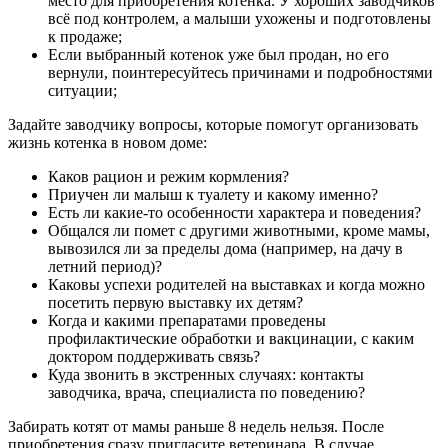
место для приобретения котенка. У хороших заводчиков
всё под контролем, а малыши ухожены и подготовлены
к продаже;
Если выбранный котенок уже был продан, но его
вернули, поинтересуйтесь причинами и подробностями
ситуации;
Задайте заводчику вопросы, которые помогут организовать
жизнь котенка в новом доме:
Каков рацион и режим кормления?
Приучен ли малыш к туалету и какому именно?
Есть ли какие-то особенности характера и поведения?
Общался ли помет с другими животными, кроме мамы,
вывозился ли за пределы дома (например, на дачу в
летний период)?
Каковы успехи родителей на выставках и когда можно
посетить первую выставку их детям?
Когда и какими препаратами проведены
профилактические обработки и вакцинации, с каким
доктором поддерживать связь?
Куда звонить в экстренных случаях: контакты
заводчика, врача, специалиста по поведению?
Забирать котят от мамы раньше 8 недель нельзя. После
приобретения сразу пригласите ветеринара. В случае