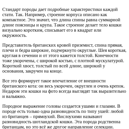
Стандарт породы дает подробные характеристики каждой
стати. Так. Например, строение корпуса описано как
компактное. Это значит, что длина спины равна суммарной
длине поясницы и крупа. Такое строение делает тело кошки
визуально коротким, списывает его в квадрат или
окружность.
Представитель британских кровей приземист, спина прямая,
плечи и бедра широкие, подчеркнуто округлые. Шея короткая,
круглая в сечении и от этого кажется толстой. Конечности
тоже укорочены, с широкой костью, с плотной мускулатурой.
Короткий хвост, толстый по всей длине, широкий у
основания, закручен на конце.
Все это формирует такое впечатление от внешности
британского кота: он весь укорочен, округлен и очень крепок.
Недаром эти кошки на фото всегда выглядят так выразительно
и вальяжно.
Породное выражение головы создается ушами и глазами. В
породе есть только одна разновидность по типу ушей: любой
из британцев – прямоухий. Вислоухими называют
разновидность шотландской кошки. Эта порода родственна
британцам, но это всё же другое направление селекции.