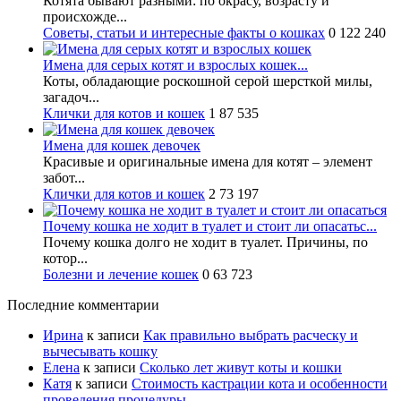
Котята бывают разными: по окрасу, возрасту и
происхожде...
Советы, статьи и интересные факты о кошках
0
122 240
Имена для серых котят и взрослых кошек...
Коты, обладающие роскошной серой шерсткой милы,
загадоч...
Клички для котов и кошек
1
87 535
Имена для кошек девочек
Красивые и оригинальные имена для котят – элемент
забот...
Клички для котов и кошек
2
73 197
Почему кошка не ходит в туалет и стоит ли опасатьс...
Почему кошка долго не ходит в туалет. Причины, по
котор...
Болезни и лечение кошек
0
63 723
Последние комментарии
Ирина
к записи
Как правильно выбрать расческу и
вычесывать кошку
Елена
к записи
Сколько лет живут коты и кошки
Катя
к записи
Стоимость кастрации кота и особенности
проведения процедуры