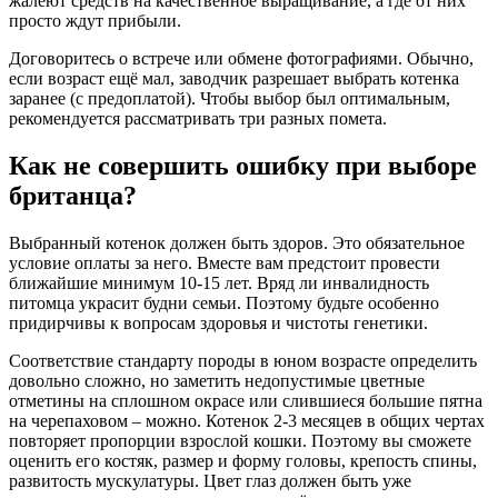
жалеют средств на качественное выращивание, а где от них
просто ждут прибыли.
Договоритесь о встрече или обмене фотографиями. Обычно,
если возраст ещё мал, заводчик разрешает выбрать котенка
заранее (с предоплатой). Чтобы выбор был оптимальным,
рекомендуется рассматривать три разных помета.
Как не совершить ошибку при выборе
британца?
Выбранный котенок должен быть здоров. Это обязательное
условие оплаты за него. Вместе вам предстоит провести
ближайшие минимум 10-15 лет. Вряд ли инвалидность
питомца украсит будни семьи. Поэтому будьте особенно
придирчивы к вопросам здоровья и чистоты генетики.
Соответствие стандарту породы в юном возрасте определить
довольно сложно, но заметить недопустимые цветные
отметины на сплошном окрасе или слившиеся большие пятна
на черепаховом – можно. Котенок 2-3 месяцев в общих чертах
повторяет пропорции взрослой кошки. Поэтому вы сможете
оценить его костяк, размер и форму головы, крепость спины,
развитость мускулатуры. Цвет глаз должен быть уже