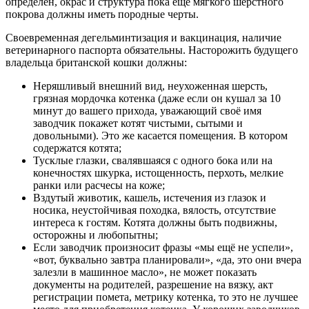
определен, окрас и структура пока ещё мягкого шерстного
покрова должны иметь породные черты.
Своевременная дегельминтизация и вакцинация, наличие
ветеринарного паспорта обязательны. Насторожить будущего
владельца британской кошки должны:
Неряшливый внешний вид, неухоженная шерсть,
грязная мордочка котенка (даже если он кушал за 10
минут до вашего прихода, уважающий своё имя
заводчик покажет котят чистыми, сытыми и
довольными). Это же касается помещения. В котором
содержатся котята;
Тусклые глазки, свалявшаяся с одного бока или на
конечностях шкурка, истощенность, перхоть, мелкие
ранки или расчесы на коже;
Вздутый животик, кашель, истечения из глазок и
носика, неустойчивая походка, вялость, отсутствие
интереса к гостям. Котята должны быть подвижны,
осторожны и любопытны;
Если заводчик произносит фразы «мы ещё не успели»,
«вот, буквально завтра планировали», «да, это они вчера
залезли в машинное масло», не может показать
документы на родителей, разрешение на вязку, акт
регистрации помета, метрику котенка, то это не лучшее