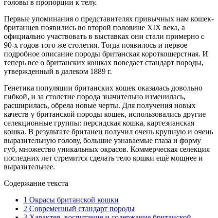
головы в пропорции к телу.
Первые упоминания о представителях привычных нам кошек-
британцев появились во второй половине XIX века, а
официально участвовать в выставках они стали примерно с
90-х годов того же столетия. Тогда появилось и первое
подробное описание породы британская короткошерстная. И
теперь все о британских кошках поведает стандарт породы,
утвержденный в далеком 1889 г.
Генетика популяции британских кошек оказалась довольно
гибкой, и за столетие порода значительно изменилась,
расширилась, обрела новые черты. Для получения новых
качеств у британской породы кошек, использовались другие
селекционные группы: персидская кошка, картезианская
кошка. В результате британец получил очень крупную и очень
выразительную голову, большие узнаваемые глаза и форму
губ, множество уникальных окрасов. Коммерческая селекция
последних лет стремится сделать тело кошки ещё мощнее и
выразительнее.
Содержание текста
1
Окрасы британской кошки
2
Современный стандарт породы
3
Характер, воспитание и содержание британской