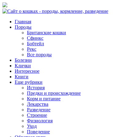
Главная
Породы
Британские кошки
Сфинкс
Бобтейл
Рекс
Все породы
Болезни
Клички
Интересное
Книги
Еще рубрики
История
Предки и происхождение
Корм и питание
Лекарства
Разведение
Строение
Физиология
Уход
Поведение