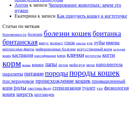
Антон
к записи
Чипирование животных: зачем это
нужно
Екатерина
к записи
Как приучить кошку к когтеточке
Статьи по меткам
болезни кошек
британка
болезни
беременность
британская
зубы
имена
глаза
вирус
возраст
еда
глисты
интересные факты
инфекционные болезни
искусственный корм
история
клички
когти
кастрация
клещ
кошек
классификация
когтеточка
корм
лапы
наполнитель
кошки
лоток
мейн-кун
моча
кошка
породы кошек
породы
питание
паразиты
происхождение кошек
послеродовое
промыщленный
роды
корм
стерилизация
туалет
физиология
скоттиш фолд
ухо
шерсть
кошек
шотландец