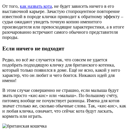
От того,
как назвать кота
, не будет зависеть ничего в его
выставочной карьере. Зачастую стопроцентное повторение
известной в породе клички приводит к обратному эффекту –
судьи ожидают увидеть точную копию именитого
производителя или превосходящие характеристики, а в итоге
разочарованно встречают самого обычного представителя
породы.
Если ничего не подходит
Редко, но всё же случается так, что совсем не удается
подобрать подходящую кличку для британского котенка,
который только появился в доме. Ещё не ясно, какой у него
характер, что он любит и чего боится. Никаких идей для
имени!
В этом случае совершенно не страшно, если малыша будут
звать просто «кис-кис» или «малыш». По большому счёту,
питомец вообще не почувствует разницы. Имена для котов
значат столько же, сколько обычные слова. Так, «кис-кис», как
и любая кличка, означает, что сейчас кота будут ласкать,
кормить или играть.