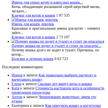
Имена для серых котят и взрослых кошек...
Коты, обладающие роскошной серой шерсткой милы,
загадоч...
Клички для котов и кошек
1
87 535
Имена для кошек девочек
Красивые и оригинальные имена для котят – элемент
забот...
Клички для котов и кошек
2
73 197
Почему кошка не ходит в туалет и стоит ли опасатьс...
Почему кошка долго не ходит в туалет. Причины, по
котор...
Болезни и лечение кошек
0
63 723
Последние комментарии
Ирина
к записи
Как правильно выбрать расческу и
вычесывать кошку
Елена
к записи
Сколько лет живут коты и кошки
Катя
к записи
Стоимость кастрации кота и особенности
проведения процедуры
Антон
к записи
Чипирование животных: зачем это
нужно
Екатерина
к записи
Как приучить кошку к когтеточке