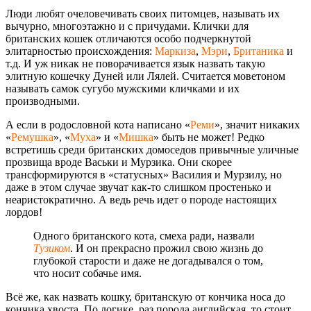
Люди любят очеловечивать своих питомцев, называть их
вычурно, многоэтажно и с причудами. Клички для
британских кошек отличаются особо подчеркнутой
элитарностью происхождения:
Маркиза
,
Мэри
,
Британика
и
т.д. И уж никак не поворачивается язык назвать такую
элитную кошечку Дуней или Лялей. Считается моветоном
называть самок сугубо мужскими кличками и их
производными.
А если в родословной кота написано «
Реми
», значит никаких
«
Ремушка
», «
Муха
» и «
Мишка
» быть не может! Редко
встретишь среди британских домоседов привычные уличные
прозвища вроде Васьки и Мурзика. Они скорее
трансформируются в «статусных» Василия и Мурзилу, но
даже в этом случае звучат как-то слишком простенько и
неаристократично. А ведь речь идет о породе настоящих
лордов!
Одного британского кота, смеха ради, назвали
Тузиком
. И он прекрасно прожил свою жизнь до
глубокой старости и даже не догадывался о том,
что носит собачье имя.
Всё же, как назвать кошку, британскую от кончика носа до
кончика хвоста. По логике, раз порода английская, то стоит