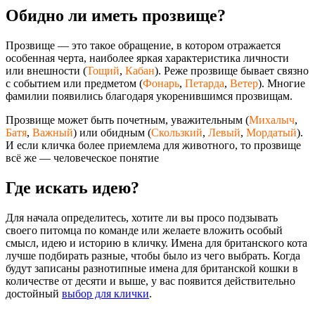
Обидно ли иметь прозвище?
Прозвище — это такое обращение, в котором отражается
особенная черта, наиболее яркая характеристика личности
или внешности (
Тощий
,
Кабан
). Реже прозвище бывает связно
с событием или предметом (
Фонарь
,
Петарда
,
Ветер
). Многие
фамилии появились благодаря укоренившимся прозвищам.
Прозвище может быть почетным, уважительным (
Михалыч
,
Батя
,
Важный
) или обидным (
Скользкий
,
Левый
,
Мордатый
).
И если кличка более приемлема для животного, то прозвище
всё же — человеческое понятие
Где искать идею?
Для начала определитесь, хотите ли вы просо подзывать
своего питомца по команде или желаете вложить особый
смысл, идею и историю в кличку. Имена для британского кота
лучше подбирать разные, чтобы было из чего выбрать. Когда
будут записаны разнотипные имена для британской кошки в
количестве от десяти и выше, у вас появится действительно
достойный
выбор для клички
.