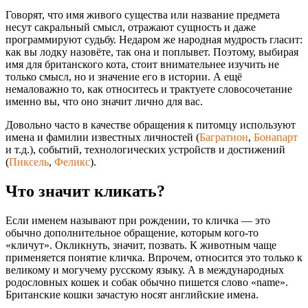
Говорят, что имя живого существа или название предмета
несут сакральный смысл, отражают сущность и даже
программируют судьбу. Недаром же народная мудрость гласит:
как вы лодку назовёте, так она и поплывет. Поэтому, выбирая
имя для британского кота, стоит внимательнее изучить не
только смысл, но и значение его в истории. А ещё
немаловажно то, как относитесь и трактуете словосочетание
именно вы, что оно значит лично для вас.
Довольно часто в качестве обращения к питомцу используют
имена и фамилии известных личностей (
Багратион
,
Бонапарт
и т.д.), событий, технологических устройств и достижений
(
Пиксель
,
Феликс
).
Что значит кликать?
Если именем называют при рождении, то кличка — это
обычно дополнительное обращение, которым кого-то
«кличут». Окликнуть, значит, позвать. К животным чаще
применяется понятие кличка. Впрочем, относится это только к
великому и могучему русскому языку. А в международных
родословных кошек и собак обычно пишется слово «name».
Британские кошки зачастую носят английские имена.