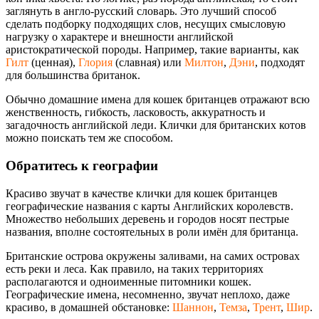
заглянуть в англо-русский словарь. Это лучший способ
сделать подборку подходящих слов, несущих смысловую
нагрузку о характере и внешности английской
аристократической породы. Например, такие варианты, как
Гилт
(ценная),
Глория
(славная) или
Милтон
,
Дэни
, подходят
для большинства британок.
Обычно домашние имена для кошек британцев отражают всю
женственность, гибкость, ласковость, аккуратность и
загадочность английской леди. Клички для британских котов
можно поискать тем же способом.
Обратитесь к географии
Красиво звучат в качестве клички для кошек британцев
географические названия с карты Английских королевств.
Множество небольших деревень и городов носят пестрые
названия, вполне состоятельных в роли имён для британца.
Британские острова окружены заливами, на самих островах
есть реки и леса. Как правило, на таких территориях
располагаются и одноименные питомники кошек.
Географические имена, несомненно, звучат неплохо, даже
красиво, в домашней обстановке:
Шаннон
,
Темза
,
Трент
,
Шир
.