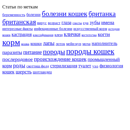
Статьи по меткам
болезни кошек
британка
болезни
беременность
британская
зубы
имена
глаза
вирус
возраст
еда
глисты
интересные факты
инфекционные болезни
искусственный корм
история
клички
когти
кастрация
клещ
кошек
классификация
когтеточка
корм
лапы
наполнитель
кошки
лоток
мейн-кун
моча
кошка
породы кошек
породы
питание
паразиты
происхождение кошек
послеродовое
промыщленный
роды
корм
стерилизация
туалет
физиология
скоттиш фолд
ухо
шерсть
кошек
шотландец