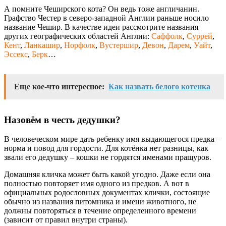
А помните Чеширского кота? Он ведь тоже англичанин.
Графство Честер в северо-западной Англии раньше носило
название Чешир. В качестве идеи рассмотрите названия
других географических областей Англии:
Саффолк
,
Суррей
,
Кент
,
Ланкашир
,
Норфолк
,
Вустершир
,
Девон
,
Дарем
,
Уайт
,
Эссекс
,
Берк
…
Еще кое-что интересное:
Как назвать белого котенка
Назовём в честь дедушки?
В человеческом мире дать ребенку имя выдающегося предка –
норма и повод для гордости. Для котёнка нет разницы, как
звали его дедушку – кошки не гордятся именами пращуров.
Домашняя кличка может быть какой угодно. Даже если она
полностью повторяет имя одного из предков. А вот в
официальных родословных документах клички, состоящие
обычно из названия питомника и имени животного, не
должны повторяться в течение определенного времени
(зависит от правил внутри страны).