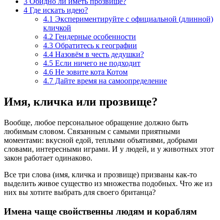
3
Обидно ли иметь прозвище?
4
Где искать идею?
4.1
Экспериментируйте с официальной (длинной)
кличкой
4.2
Гендерные особенности
4.3
Обратитесь к географии
4.4
Назовём в честь дедушки?
4.5
Если ничего не подходит
4.6
Не зовите кота Котом
4.7
Дайте время на самоопределение
Имя, кличка или прозвище?
Вообще, любое персональное обращение должно быть
любимым словом. Связанным с самыми приятными
моментами: вкусной едой, теплыми объятиями, добрыми
словами, интересными играми. И у людей, и у животных этот
закон работает одинаково.
Все три слова (имя, кличка и прозвище) призваны как-то
выделить живое существо из множества подобных. Что же из
них вы хотите выбрать для своего британца?
Имена чаще свойственны людям и кораблям