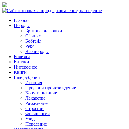
Главная
Породы
Британские кошки
Сфинкс
Бобтейл
Рекс
Все породы
Болезни
Клички
Интересное
Книги
Еще рубрики
История
Предки и происхождение
Корм и питание
Лекарства
Разведение
Строение
Физиология
Уход
Поведение