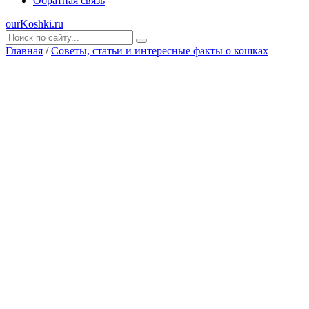
Обратная связь
ourKoshki.ru
Главная
/
Советы, статьи и интересные факты о кошках