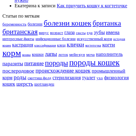
нужно
Екатерина
к записи
Как приучить кошку к когтеточке
Статьи по меткам
болезни кошек
британка
болезни
беременность
британская
зубы
имена
глаза
вирус
возраст
еда
глисты
интересные факты
инфекционные болезни
искусственный корм
история
клички
когти
кастрация
клещ
кошек
классификация
когтеточка
корм
лапы
наполнитель
кошки
лоток
мейн-кун
моча
кошка
породы кошек
породы
питание
паразиты
происхождение кошек
послеродовое
промыщленный
роды
корм
стерилизация
туалет
физиология
скоттиш фолд
ухо
шерсть
кошек
шотландец