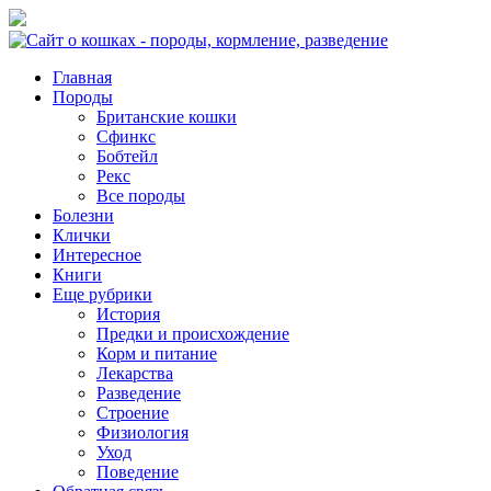
Главная
Породы
Британские кошки
Сфинкс
Бобтейл
Рекс
Все породы
Болезни
Клички
Интересное
Книги
Еще рубрики
История
Предки и происхождение
Корм и питание
Лекарства
Разведение
Строение
Физиология
Уход
Поведение