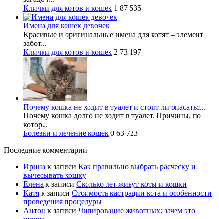
Клички для котов и кошек
1
87 535
Имена для кошек девочек
Красивые и оригинальные имена для котят – элемент
забот...
Клички для котов и кошек
2
73 197
Почему кошка не ходит в туалет и стоит ли опасатьс...
Почему кошка долго не ходит в туалет. Причины, по
котор...
Болезни и лечение кошек
0
63 723
Последние комментарии
Ирина
к записи
Как правильно выбрать расческу и
вычесывать кошку
Елена
к записи
Сколько лет живут коты и кошки
Катя
к записи
Стоимость кастрации кота и особенности
проведения процедуры
Антон
к записи
Чипирование животных: зачем это