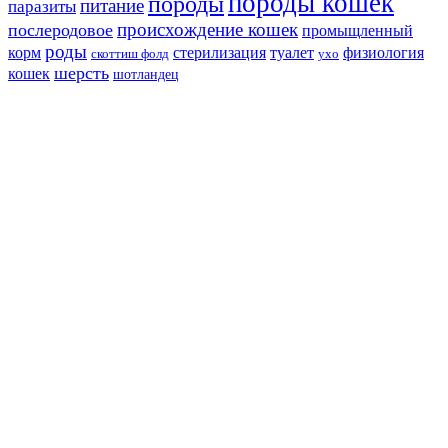
породы кошек
породы
питание
паразиты
происхождение кошек
послеродовое
промыщленный
роды
корм
стерилизация
туалет
физиология
скоттиш фолд
ухо
шерсть
кошек
шотландец