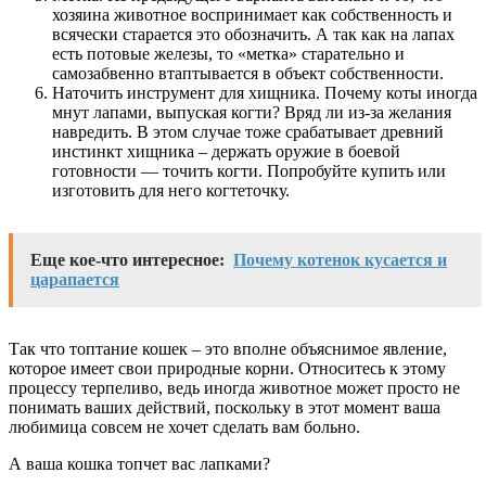
хозяина животное воспринимает как собственность и
всячески старается это обозначить. А так как на лапах
есть потовые железы, то «метка» старательно и
самозабвенно втаптывается в объект собственности.
Наточить инструмент для хищника. Почему коты иногда
мнут лапами, выпуская когти? Вряд ли из-за желания
навредить. В этом случае тоже срабатывает древний
инстинкт хищника – держать оружие в боевой
готовности — точить когти. Попробуйте купить или
изготовить для него когтеточку.
Еще кое-что интересное:
Почему котенок кусается и
царапается
Так что топтание кошек – это вполне объяснимое явление,
которое имеет свои природные корни. Относитесь к этому
процессу терпеливо, ведь иногда животное может просто не
понимать ваших действий, поскольку в этот момент ваша
любимица совсем не хочет сделать вам больно.
А ваша кошка топчет вас лапками?