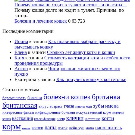
Почему кошка не ходит в туалет и стоит ли опасатьс...
Почему кошка долго не ходит в туалет. Причины, по
котор...
Болезни и лечение кошек
0
63 723
Последние комментарии
Ирина
к записи
Как правильно выбрать расческу и
вычесывать кошку
Елена
к записи
Сколько лет живут коты и кошки
Катя
к записи
Стоимость кастрации кота и особенности
проведения процедуры
Антон
к записи
Чипирование животных: зачем это
нужно
Екатерина
к записи
Как приучить кошку к когтеточке
Статьи по меткам
болезни кошек
британка
болезни
беременность
британская
зубы
имена
глаза
вирус
возраст
еда
глисты
интересные факты
инфекционные болезни
искусственный корм
история
клички
когти
кастрация
клещ
кошек
классификация
когтеточка
корм
лапы
наполнитель
кошки
лоток
мейн-кун
моча
кошка