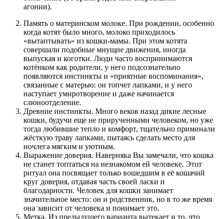
агонии).
Память о материнском молоке. При рождении, особенно
когда котят было много, молоко приходилось
«вытаптывать» из кошки-мамы. При этом котята
совершали подобные мнущие движения, иногда
выпуская и коготки. Люди часто воспринимаются
котёнком как родители, у него подсознательно
появляются инстинкты и «приятные воспоминания»,
связанные с матерью: он топчет лапками, и у него
наступает умиротворение и даже начинается
слюноотделение.
Древние инстинкты. Много веков назад дикие лесные
кошки, будучи еще не прирученными человеком, но уже
тогда любившие тепло и комфорт, тщательно приминали
жёсткую траву лапками, пытаясь сделать место для
ночлега мягким и уютным.
Выражение доверия. Наверняка Вы замечали, что кошка
не станет топтаться на незнакомом ей человеке. Этот
ритуал она посвящает только вошедшим в её кошачий
круг доверия, отдавая часть своей ласки и
благодарности. Человек для кошки занимает
значительное место: он и родственник, но в то же время
она зависит от человека и понимает это.
Метка. Из предыдущего варианта вытекает и то, что