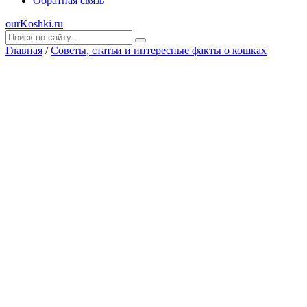
Обратная связь
ourKoshki.ru
Главная
/
Советы, статьи и интересные факты о кошках