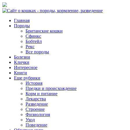
Главная
Породы
Британские кошки
Сфинкс
Бобтейл
Рекс
Все породы
Болезни
Клички
Интересное
Книги
Еще рубрики
История
Предки и происхождение
Корм и питание
Лекарства
Разведение
Строение
Физиология
Уход
Поведение