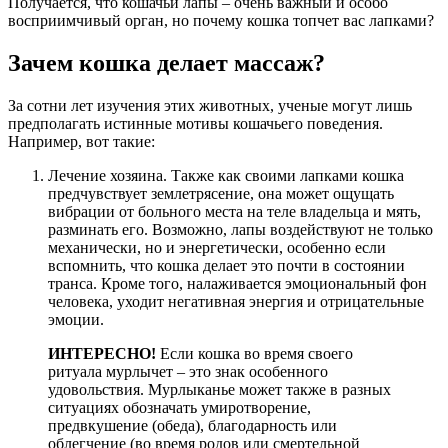
Получается, что кошачьи лапы – очень важный и особо
восприимчивый орган, но почему кошка топчет вас лапками?
Зачем кошка делает массаж?
За сотни лет изучения этих животных, ученые могут лишь
предполагать истинные мотивы кошачьего поведения.
Например, вот такие:
Лечение хозяина. Также как своими лапками кошка
предчувствует землетрясение, она может ощущать
вибрации от больного места на теле владельца и мять,
разминать его. Возможно, лапы воздействуют не только
механически, но и энергетически, особенно если
вспомнить, что кошка делает это почти в состоянии
транса. Кроме того, налаживается эмоциональный фон
человека, уходит негативная энергия и отрицательные
эмоции.
ИНТЕРЕСНО!
Если кошка во время своего
ритуала мурлычет – это знак особенного
удовольствия. Мурлыканье может также в разных
ситуациях обозначать умиротворение,
предвкушение (обеда), благодарность или
облегчение (во время родов или смертельной