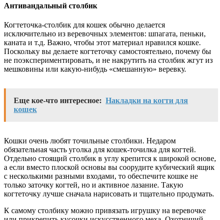
Антивандальный столбик
Когтеточка-столбик для кошек обычно делается
исключительно из веревочных элементов: шпагата, пеньки,
каната и т.д. Важно, чтобы этот материал нравился кошке.
Поскольку вы делаете когтеточку самостоятельно, почему бы
не поэкспериментировать, и не накрутить на столбик жгут из
мешковины или какую-нибудь «смешанную» веревку.
Еще кое-что интересное:
Накладки на когти для
кошек
Кошки очень любят точильные столбики. Недаром
обязательная часть уголка для кошек-точилка для когтей.
Отдельно стоящий столбик в углу крепится к широкой основе,
а если вместо плоской основы вы соорудите кубический ящик
с несколькими разными входами, то обеспечите кошке не
только заточку когтей, но и активное лазание. Такую
когтеточку лучше сначала нарисовать и тщательно продумать.
К самому столбику можно привязать игрушку на веревочке
или прикрепить кусочки искусственного меха. Охотничий