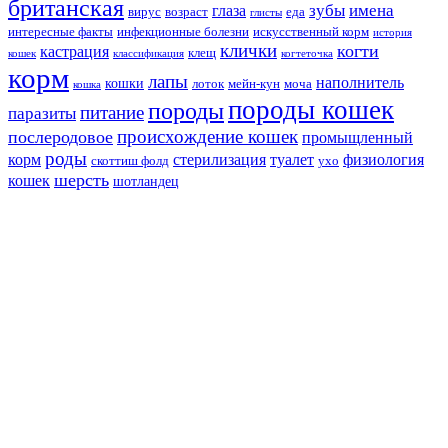
британская
зубы
имена
глаза
вирус
возраст
еда
глисты
интересные факты
инфекционные болезни
искусственный корм
история
клички
когти
кастрация
клещ
кошек
классификация
когтеточка
корм
лапы
наполнитель
кошки
лоток
мейн-кун
моча
кошка
породы кошек
породы
питание
паразиты
происхождение кошек
послеродовое
промыщленный
роды
корм
стерилизация
туалет
физиология
скоттиш фолд
ухо
шерсть
кошек
шотландец