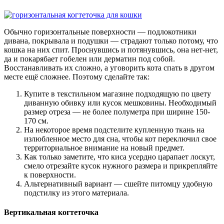
Обычно горизонтальные поверхности — подлокотники
дивана, покрывала и подушки — страдают только потому, что
кошка на них спит. Проснувшись и потянувшись, она нет-нет,
да и покарябает гобелен или дерматин под собой.
Восстанавливать их сложно, а уговорить кота спать в другом
месте ещё сложнее. Поэтому сделайте так:
Купите в текстильном магазине подходящую по цвету
диванную обивку или кусок мешковины. Необходимый
размер отреза — не более полуметра при ширине 150-
170 см.
На некоторое время подстелите купленную ткань на
излюбленное место для сна, чтобы кот переключил свое
территориальное внимание на новый предмет.
Как только заметите, что киса усердно царапает лоскут,
смело отрезайте кусок нужного размера и прикрепляйте
к поверхности.
Альтернативный вариант — сшейте питомцу удобную
подстилку из этого материала.
Вертикальная когтеточка