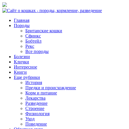
Главная
Породы
Британские кошки
Сфинкс
Бобтейл
Рекс
Все породы
Болезни
Клички
Интересное
Книги
Еще рубрики
История
Предки и происхождение
Корм и питание
Лекарства
Разведение
Строение
Физиология
Уход
Поведение