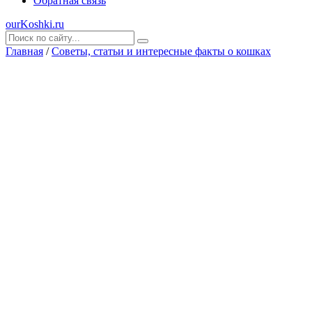
Обратная связь
ourKoshki.ru
Главная
/
Советы, статьи и интересные факты о кошках