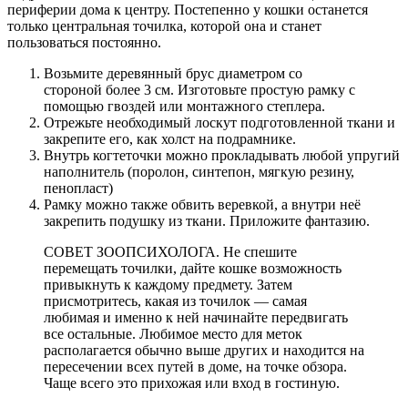
периферии дома к центру. Постепенно у кошки останется
только центральная точилка, которой она и станет
пользоваться постоянно.
Возьмите деревянный брус диаметром со
стороной более 3 см. Изготовьте простую рамку с
помощью гвоздей или монтажного степлера.
Отрежьте необходимый лоскут подготовленной ткани и
закрепите его, как холст на подрамнике.
Внутрь когтеточки можно прокладывать любой упругий
наполнитель (поролон, синтепон, мягкую резину,
пенопласт)
Рамку можно также обвить веревкой, а внутри неё
закрепить подушку из ткани. Приложите фантазию.
СОВЕТ ЗООПСИХОЛОГА. Не спешите
перемещать точилки, дайте кошке возможность
привыкнуть к каждому предмету. Затем
присмотритесь, какая из точилок — самая
любимая и именно к ней начинайте передвигать
все остальные. Любимое место для меток
располагается обычно выше других и находится на
пересечении всех путей в доме, на точке обзора.
Чаще всего это прихожая или вход в гостиную.