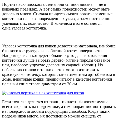
Портить всю плоскость стены или спинки дивана — не в
кошачьих правилах. А вот самих поверхностей может быть
довольно много. Сначала придется смонтировать временные
когтеточки на всех поврежденных углах, а заем постепенно
уменьшать их количество. В конечном итоге останется
одна угловая когтеточка.
Угловая когтеточка для кошек делается из материала, наиболее
близкого к структуре излюбленной котом поверхности.
Например, если кот дерет обналичку, то для изготовления
когтеточки лучше выбрать дерево (мягкие породы без заноз
или, наоборот, упругую древесину садовой яблони). Из
небольших спилов и тонких веток можно изготовить
красивую когтеточку, которая станет заметным арт-объектом в
доме. некоторые кошки предпочитают в качестве когтеточки
цельный спил ствола диаметром от 20 см.
Если точилка делается из ткани, то плотный лоскут лучше
всего закрепить на подрамнике, а сам подрамник монтировать
на поверхность любым подходящим способом. Когда таких
подрамников много, их постепенно можно смещать от