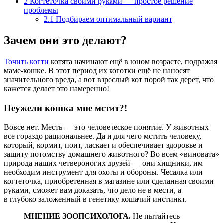
2
Когтеточка своими руками — простое решение
проблемы
2.1
Подбираем оптимальный вариант
Зачем они это делают?
Точить когти
котята начинают ещё в юном возрасте, подражая
маме-кошке. В этот период их коготки ещё не наносят
значительного вреда, а вот взрослый кот порой так дерет, что
кажется делает это намеренно!
Неужели кошка мне мстит?!
Вовсе нет. Месть — это человеческое понятие. У животных
все гораздо рациональнее. Да и для чего мстить человеку,
который, кормит, поит, ласкает и обеспечивает здоровье и
защиту потомству домашнего животного? Во всем «виновата»
природа наших четвероногих друзей — они хищники, им
необходим инструмент для охоты и обороны. Чесалка или
когтеточка, приобретенная в магазине или сделанная своими
руками, сможет вам доказать, что дело не в мести, а
в глубоко заложенный в генетику кошачий инстинкт.
МНЕНИЕ ЗООПСИХОЛОГА.
Не пытайтесь