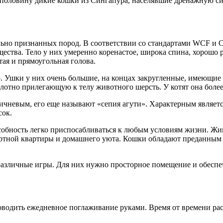
аполовину дикие кошки из Сингапура, населявшие дренажную си
ьно признанных пород. В соответствии со стандартами WCF и C
ящества. Тело у них умеренно коренастое, широка спина, хорошо
тая и прямоугольная голова.
. Ушки у них очень большие, на концах закругленные, имеющие
отно прилегающую к телу животного шерсть. У котят она более 
ричневым, его еще называют «сепия агути». Характерным являет
сок.
особность легко приспосабливаться к любым условиям жизни. 
фортной квартиры и домашнего уюта. Кошки обладают преданным
азличные игры. Для них нужно просторное помещение и обеспечи
водить ежедневное поглаживание руками. Время от времени рас