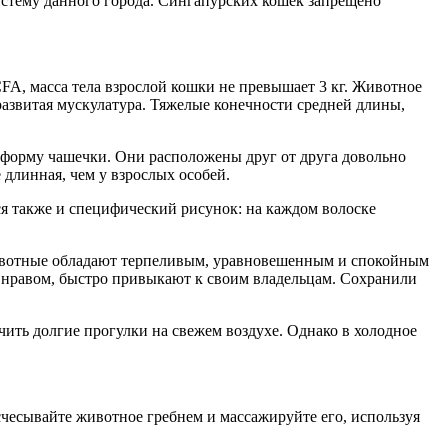
стему данного города. Сингапурских кошек запрещено
FA, масса тела взрослой кошки не превышает 3 кг. Животное
 развитая мускулатура. Тяжелые конечности средней длины,
 форму чашечки. Они расположены друг от друга довольно
длинная, чем у взрослых особей.
ся также и специфический рисунок: на каждом волоске
Животные обладают терпеливым, уравновешенным и спокойным
 нравом, быстро привыкают к своим владельцам. Сохранили
ть долгие прогулки на свежем воздухе. Однако в холодное
чесывайте животное гребнем и массажируйте его, используя