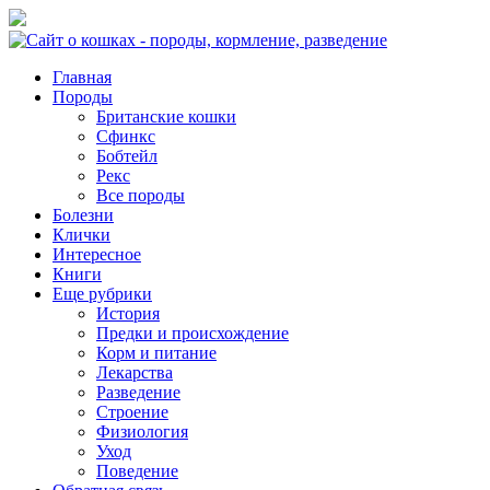
Главная
Породы
Британские кошки
Сфинкс
Бобтейл
Рекс
Все породы
Болезни
Клички
Интересное
Книги
Еще рубрики
История
Предки и происхождение
Корм и питание
Лекарства
Разведение
Строение
Физиология
Уход
Поведение