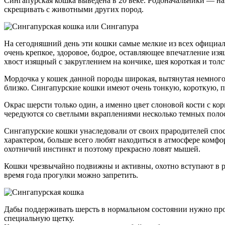
Сингапурская кошка выведена в 20 веке. Родоначальники — н
скрещивать с животными других пород.
На сегодняшний день эти кошки самые мелкие из всех официал
очень крепкое, здоровое, бодрое, оставляющее впечатление из
хвост изящный с закруглением на кончике, шея короткая и толс
Мордочка у кошек данной породы широкая, вытянутая немного
близко. Сингапурские кошки имеют очень тонкую, короткую, пл
Окрас шерсти только один, а именно цвет слоновой кости с ко
чередуются со светлыми вкраплениями несколько темных поло
Сингапурские кошки унаследовали от своих прародителей сп
характером, больше всего любят находиться в атмосфере ком
охотничий инстинкт и поэтому прекрасно ловят мышей.
Кошки чрезвычайно подвижны и активны, охотно вступают в р
время года прогулки можно запретить.
Дабы поддерживать шерсть в нормальном состоянии нужно про
специальную щетку.