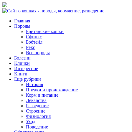
Главная
Породы
Британские кошки
Сфинкс
Бобтейл
Рекс
Все породы
Болезни
Клички
Интересное
Книги
Еще рубрики
История
Предки и происхождение
Корм и питание
Лекарства
Разведение
Строение
Физиология
Уход
Поведение