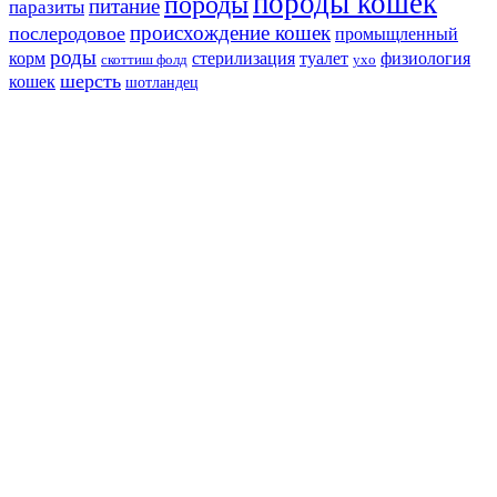
породы кошек
породы
питание
паразиты
происхождение кошек
послеродовое
промыщленный
роды
корм
стерилизация
туалет
физиология
скоттиш фолд
ухо
шерсть
кошек
шотландец