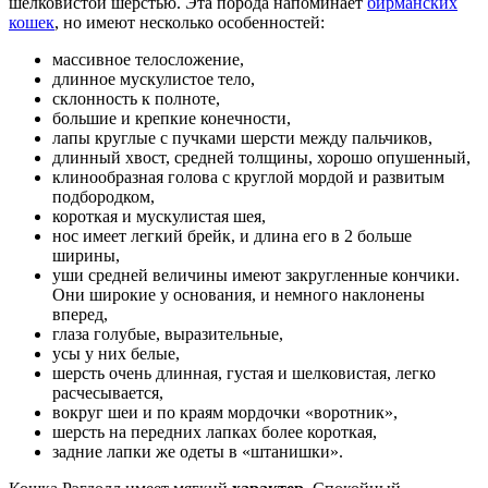
шелковистой шерстью. Эта порода напоминает
бирманских
кошек
, но имеют несколько особенностей:
массивное телосложение,
длинное мускулистое тело,
склонность к полноте,
большие и крепкие конечности,
лапы круглые с пучками шерсти между пальчиков,
длинный хвост, средней толщины, хорошо опушенный,
клинообразная голова с круглой мордой и развитым
подбородком,
короткая и мускулистая шея,
нос имеет легкий брейк, и длина его в 2 больше
ширины,
уши средней величины имеют закругленные кончики.
Они широкие у основания, и немного наклонены
вперед,
глаза голубые, выразительные,
усы у них белые,
шерсть очень длинная, густая и шелковистая, легко
расчесывается,
вокруг шеи и по краям мордочки «воротник»,
шерсть на передних лапках более короткая,
задние лапки же одеты в «штанишки».