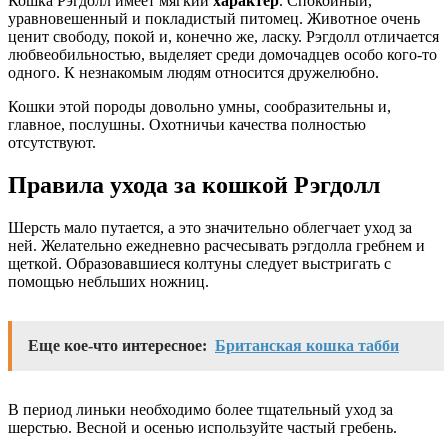
Кошка Рэгдолл имеет мягкий
характер
. Спокойный,
уравновешенный и покладистый питомец. Животное очень
ценит свободу, покой и, конечно же, ласку. Рэгдолл отличается
любвеобильностью, выделяет среди домочадцев особо кого-то
одного. К незнакомым людям относится дружелюбно.
Кошки этой породы довольно умны, сообразительны и,
главное, послушны. Охотничьи качества полностью
отсутствуют.
Правила ухода за кошкой Рэгдолл
Шерсть мало путается, а это значительно облегчает уход за
ней. Желательно ежедневно расчесывать рэгдолла гребнем и
щеткой. Образовавшиеся колтуны следует выстригать с
помощью небльших ножниц.
Еще кое-что интересное:
Британская кошка табби
В период линьки необходимо более тщательный уход за
шерстью. Весной и осенью используйте частый гребень.