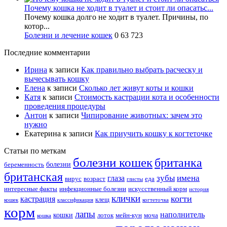
Почему кошка не ходит в туалет и стоит ли опасатьс...
Почему кошка долго не ходит в туалет. Причины, по
котор...
Болезни и лечение кошек
0
63 723
Последние комментарии
Ирина
к записи
Как правильно выбрать расческу и
вычесывать кошку
Елена
к записи
Сколько лет живут коты и кошки
Катя
к записи
Стоимость кастрации кота и особенности
проведения процедуры
Антон
к записи
Чипирование животных: зачем это
нужно
Екатерина
к записи
Как приучить кошку к когтеточке
Статьи по меткам
болезни кошек
британка
болезни
беременность
британская
зубы
имена
глаза
вирус
возраст
еда
глисты
интересные факты
инфекционные болезни
искусственный корм
история
клички
когти
кастрация
клещ
кошек
классификация
когтеточка
корм
лапы
наполнитель
кошки
лоток
мейн-кун
моча
кошка