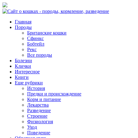
Главная
Породы
Британские кошки
Сфинкс
Бобтейл
Рекс
Все породы
Болезни
Клички
Интересное
Книги
Еще рубрики
История
Предки и происхождение
Корм и питание
Лекарства
Разведение
Строение
Физиология
Уход
Поведение