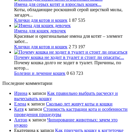
Имена для серых котят и взрослых кошек...
Коты, обладающие роскошной серой шерсткой милы,
загадоч...
Клички для котов и кошек
1
87 535
Имена для кошек девочек
Красивые и оригинальные имена для котят – элемент
забот...
Клички для котов и кошек
2
73 197
Почему кошка не ходит в туалет и стоит ли опасатьс...
Почему кошка долго не ходит в туалет. Причины, по
котор...
Болезни и лечение кошек
0
63 723
Последние комментарии
Ирина
к записи
Как правильно выбрать расческу и
вычесывать кошку
Елена
к записи
Сколько лет живут коты и кошки
Катя
к записи
Стоимость кастрации кота и особенности
проведения процедуры
Антон
к записи
Чипирование животных: зачем это
нужно
Екатерина
к записи
Как приучить кошку к когтеточке