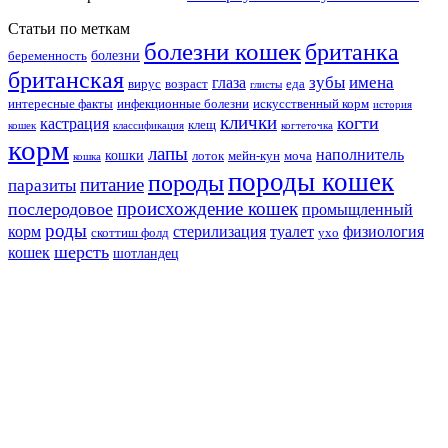
Статьи по меткам
болезни кошек
британка
болезни
беременность
британская
зубы
имена
глаза
вирус
возраст
еда
глисты
интересные факты
инфекционные болезни
искусственный корм
история
клички
когти
кастрация
клещ
кошек
классификация
когтеточка
корм
лапы
наполнитель
кошки
лоток
мейн-кун
моча
кошка
породы кошек
породы
питание
паразиты
происхождение кошек
послеродовое
промыщленный
роды
корм
стерилизация
туалет
физиология
скоттиш фолд
ухо
шерсть
кошек
шотландец