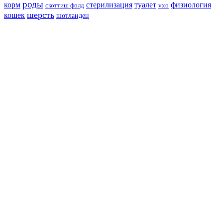
роды
корм
стерилизация
туалет
физиология
скоттиш фолд
ухо
шерсть
кошек
шотландец