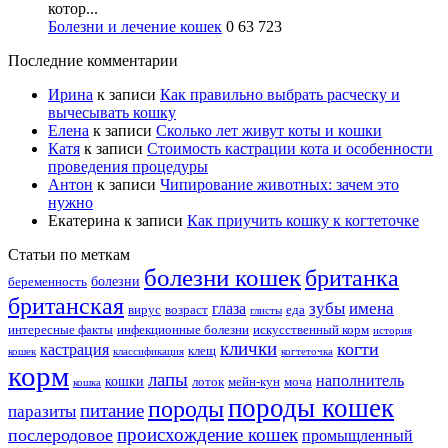
котор...
Болезни и лечение кошек
0
63 723
Последние комментарии
Ирина
к записи
Как правильно выбрать расческу и
вычесывать кошку
Елена
к записи
Сколько лет живут коты и кошки
Катя
к записи
Стоимость кастрации кота и особенности
проведения процедуры
Антон
к записи
Чипирование животных: зачем это
нужно
Екатерина
к записи
Как приучить кошку к когтеточке
Статьи по меткам
болезни кошек
британка
болезни
беременность
британская
зубы
имена
глаза
вирус
возраст
еда
глисты
интересные факты
инфекционные болезни
искусственный корм
история
клички
когти
кастрация
клещ
кошек
классификация
когтеточка
корм
лапы
наполнитель
кошки
лоток
мейн-кун
моча
кошка
породы кошек
породы
питание
паразиты
происхождение кошек
послеродовое
промыщленный