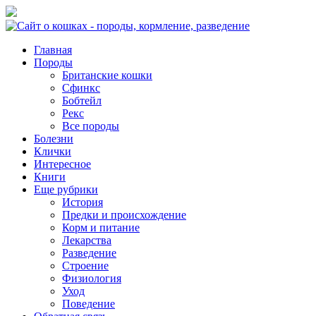
Главная
Породы
Британские кошки
Сфинкс
Бобтейл
Рекс
Все породы
Болезни
Клички
Интересное
Книги
Еще рубрики
История
Предки и происхождение
Корм и питание
Лекарства
Разведение
Строение
Физиология
Уход
Поведение