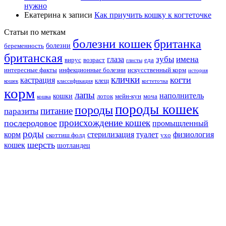
нужно
Екатерина
к записи
Как приучить кошку к когтеточке
Статьи по меткам
болезни кошек
британка
болезни
беременность
британская
зубы
имена
глаза
вирус
возраст
еда
глисты
интересные факты
инфекционные болезни
искусственный корм
история
клички
когти
кастрация
клещ
кошек
классификация
когтеточка
корм
лапы
наполнитель
кошки
лоток
мейн-кун
моча
кошка
породы кошек
породы
питание
паразиты
происхождение кошек
послеродовое
промыщленный
роды
корм
стерилизация
туалет
физиология
скоттиш фолд
ухо
шерсть
кошек
шотландец