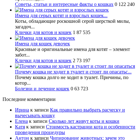
Советы, статьи и интересные факты о кошках
0
122 240
Имена для серых котят и взрослых кошек...
Коты, обладающие роскошной серой шерсткой милы,
загадоч...
Клички для котов и кошек
1
87 535
Имена для кошек девочек
Красивые и оригинальные имена для котят – элемент
забот...
Клички для котов и кошек
2
73 197
Почему кошка не ходит в туалет и стоит ли опасатьс...
Почему кошка долго не ходит в туалет. Причины, по
котор...
Болезни и лечение кошек
0
63 723
Последние комментарии
Ирина
к записи
Как правильно выбрать расческу и
вычесывать кошку
Елена
к записи
Сколько лет живут коты и кошки
Катя
к записи
Стоимость кастрации кота и особенности
проведения процедуры
Антон
к записи
Чипирование животных: зачем это