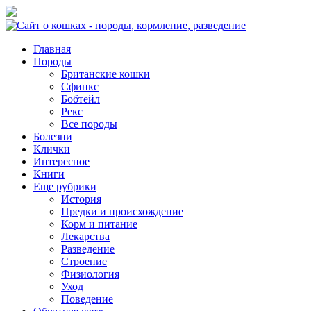
Главная
Породы
Британские кошки
Сфинкс
Бобтейл
Рекс
Все породы
Болезни
Клички
Интересное
Книги
Еще рубрики
История
Предки и происхождение
Корм и питание
Лекарства
Разведение
Строение
Физиология
Уход
Поведение