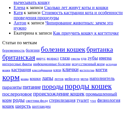
вычесывать кошку
Елена
к записи
Сколько лет живут коты и кошки
Катя
к записи
Стоимость кастрации кота и особенности
проведения процедуры
Антон
к записи
Чипирование животных: зачем это
нужно
Екатерина
к записи
Как приучить кошку к когтеточке
Статьи по меткам
болезни кошек
британка
болезни
беременность
британская
зубы
имена
глаза
вирус
возраст
еда
глисты
интересные факты
инфекционные болезни
искусственный корм
история
клички
когти
кастрация
клещ
кошек
классификация
когтеточка
корм
лапы
наполнитель
кошки
лоток
мейн-кун
моча
кошка
породы кошек
породы
питание
паразиты
происхождение кошек
послеродовое
промыщленный
роды
корм
стерилизация
туалет
физиология
скоттиш фолд
ухо
шерсть
кошек
шотландец