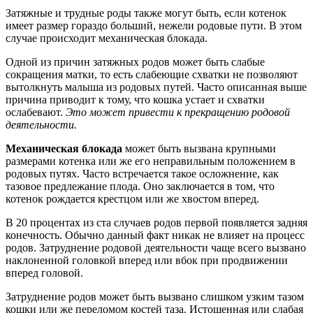
Затяжные и трудные роды также могут быть, если котенок
имеет размер гораздо больший, нежели родовые пути. В этом
случае происходит механическая блокада.
Одной из причин затяжных родов может быть слабые
сокращения матки, то есть слабеющие схватки не позволяют
вытолкнуть малыша из родовых путей. Часто описанная выше
причина приводит к тому, что кошка устает и схватки
ослабевают.
Это может привести к прекращению родовой
деятельности.
Механическая блокада
может быть вызвана крупными
размерами котенка или же его неправильным положением в
родовых путях. Часто встречается такое осложнение, как
тазовое предлежание плода. Оно заключается в том, что
котенок рождается крестцом или же хвостом вперед.
В 20 процентах из ста случаев родов первой появляется задняя
конечность. Обычно данный факт никак не влияет на процесс
родов. Затруднение родовой деятельности чаще всего вызвано
наклоненной головкой вперед или вбок при продвижении
вперед головой.
Затруднение родов может быть вызвано слишком узким тазом
кошки или же переломом костей таза. Истощенная или слабая