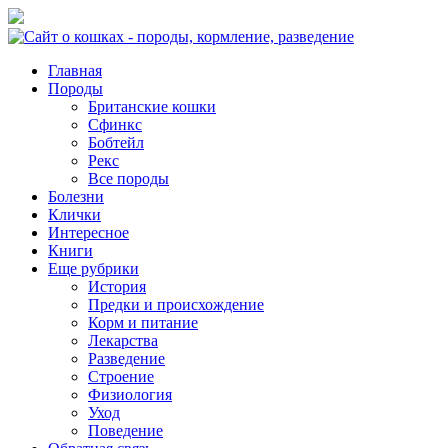
Главная
Породы
Британские кошки
Сфинкс
Бобтейл
Рекс
Все породы
Болезни
Клички
Интересное
Книги
Еще рубрики
История
Предки и происхождение
Корм и питание
Лекарства
Разведение
Строение
Физиология
Уход
Поведение