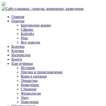
Главная
Породы
Британские кошки
Сфинкс
Бобтейл
Рекс
Все породы
Болезни
Клички
Интересное
Книги
Еще рубрики
История
Предки и происхождение
Корм и питание
Лекарства
Разведение
Строение
Физиология
Уход
Поведение