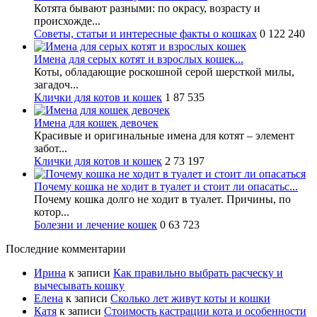
Котята бывают разными: по окрасу, возрасту и
происхожде...
Советы, статьи и интересные факты о кошках
0
122 240
Имена для серых котят и взрослых кошек...
Коты, обладающие роскошной серой шерсткой милы,
загадоч...
Клички для котов и кошек
1
87 535
Имена для кошек девочек
Красивые и оригинальные имена для котят – элемент
забот...
Клички для котов и кошек
2
73 197
Почему кошка не ходит в туалет и стоит ли опасатьс...
Почему кошка долго не ходит в туалет. Причины, по
котор...
Болезни и лечение кошек
0
63 723
Последние комментарии
Ирина
к записи
Как правильно выбрать расческу и
вычесывать кошку
Елена
к записи
Сколько лет живут коты и кошки
Катя
к записи
Стоимость кастрации кота и особенности