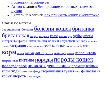
проведения процедуры
Антон
к записи
Чипирование животных: зачем это
нужно
Екатерина
к записи
Как приучить кошку к когтеточке
Статьи по меткам
болезни кошек
британка
болезни
беременность
британская
зубы
имена
глаза
вирус
возраст
еда
глисты
интересные факты
инфекционные болезни
искусственный корм
история
клички
когти
кастрация
клещ
кошек
классификация
когтеточка
корм
лапы
наполнитель
кошки
лоток
мейн-кун
моча
кошка
породы кошек
породы
питание
паразиты
происхождение кошек
послеродовое
промыщленный
роды
корм
стерилизация
туалет
физиология
скоттиш фолд
ухо
шерсть
кошек
шотландец