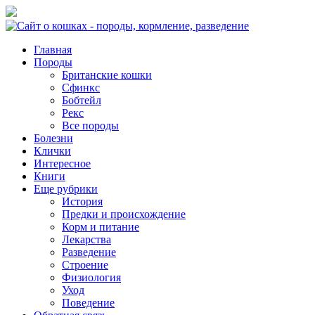
Главная
Породы
Британские кошки
Сфинкс
Бобтейл
Рекс
Все породы
Болезни
Клички
Интересное
Книги
Еще рубрики
История
Предки и происхождение
Корм и питание
Лекарства
Разведение
Строение
Физиология
Уход
Поведение