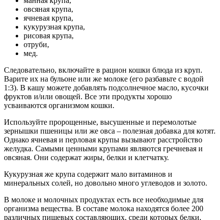
манная крупа,
овсяная крупа,
ячневая крупа,
кукурузная крупа,
рисовая крупа,
отруби,
мед.
Следовательно, включайте в рацион кошки блюда из круп.
Варите их на бульоне или же молоке (его разбавьте с водой
1:3). В кашу можете добавлять подсолнечное масло, кусочки
фруктов и/или овощей. Все эти продукты хорошо
усваиваются организмом кошки.
Используйте пророщенные, высушенные и перемолотые
зернышки пшеницы или же овса – полезная добавка для котят.
Однако ячневая и перловая крупы вызывают расстройство
желудка. Самыми ценными крупами являются гречневая и
овсяная. Они содержат жиры, белки и клетчатку.
Кукурузная же крупа содержит мало витаминов и
минеральных солей, но довольно много углеводов и золото.
В молоке и молочных продуктах есть все необходимые для
организма вещества. В составе молока находятся более 200
различных пищевых составляющих, среди которых белки,