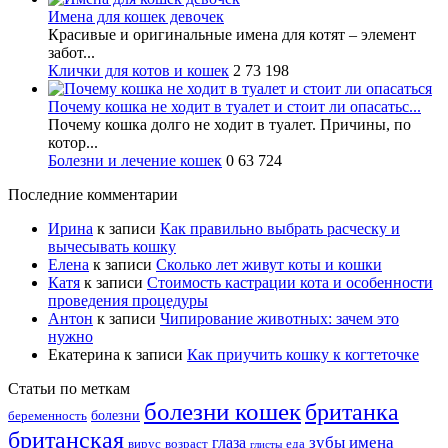
Имена для кошек девочек
Красивые и оригинальные имена для котят – элемент
забот...
Клички для котов и кошек
2
73 198
Почему кошка не ходит в туалет и стоит ли опасатьс...
Почему кошка долго не ходит в туалет. Причины, по
котор...
Болезни и лечение кошек
0
63 724
Последние комментарии
Ирина
к записи
Как правильно выбрать расческу и
вычесывать кошку
Елена
к записи
Сколько лет живут коты и кошки
Катя
к записи
Стоимость кастрации кота и особенности
проведения процедуры
Антон
к записи
Чипирование животных: зачем это
нужно
Екатерина
к записи
Как приучить кошку к когтеточке
Статьи по меткам
болезни кошек
британка
болезни
беременность
британская
зубы
имена
глаза
вирус
возраст
еда
глисты