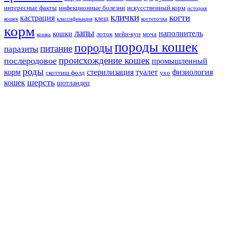
интересные факты
инфекционные болезни
искусственный корм
история
клички
когти
кастрация
клещ
кошек
классификация
когтеточка
корм
лапы
наполнитель
кошки
лоток
мейн-кун
моча
кошка
породы кошек
породы
питание
паразиты
происхождение кошек
послеродовое
промыщленный
роды
корм
стерилизация
туалет
физиология
скоттиш фолд
ухо
шерсть
кошек
шотландец