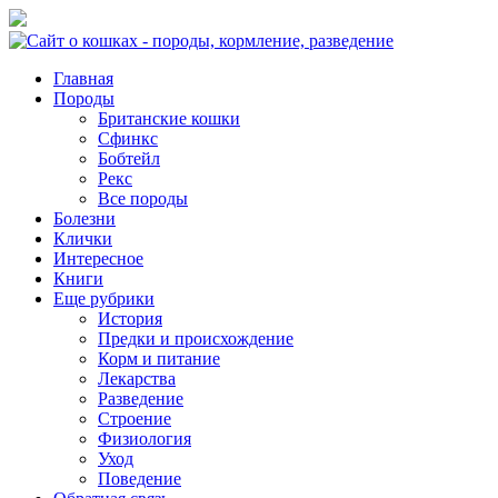
Главная
Породы
Британские кошки
Сфинкс
Бобтейл
Рекс
Все породы
Болезни
Клички
Интересное
Книги
Еще рубрики
История
Предки и происхождение
Корм и питание
Лекарства
Разведение
Строение
Физиология
Уход
Поведение