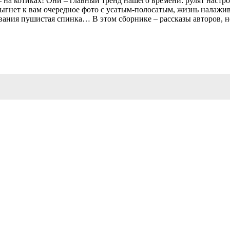
 на котиках! Они – главный тренд нашего времени: рулят наст
прыгнет к вам очередное фото с усатым-полосатым, жизнь налажи
вания пушистая спинка… В этом сборнике – рассказы авторов, 