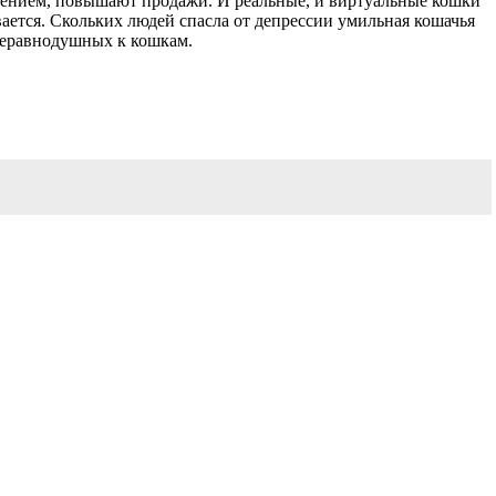
роением, повышают продажи. И реальные, и виртуальные кошки
вается. Скольких людей спасла от депрессии умильная кошачья
неравнодушных к кошкам.