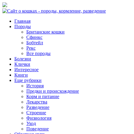
Главная
Породы
Британские кошки
Сфинкс
Бобтейл
Рекс
Все породы
Болезни
Клички
Интересное
Книги
Еще рубрики
История
Предки и происхождение
Корм и питание
Лекарства
Разведение
Строение
Физиология
Уход
Поведение