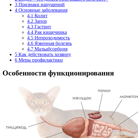
3
Признаки нарушений
4
Основные заболевания
4.1
Колит
4.2
Запор
4.3
Гастрит
4.4
Рак кишечника
4.5
Непроходимость
4.6
Язвенная болезнь
4.7
Мальабсорбция
5
Как действовать хозяину
6
Меры профилактики
Особенности функционирования