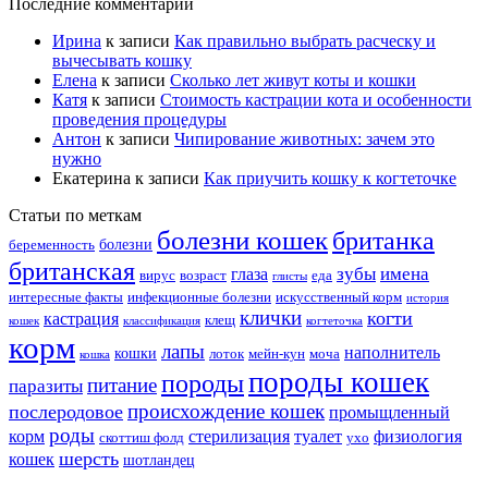
Последние комментарии
Ирина
к записи
Как правильно выбрать расческу и
вычесывать кошку
Елена
к записи
Сколько лет живут коты и кошки
Катя
к записи
Стоимость кастрации кота и особенности
проведения процедуры
Антон
к записи
Чипирование животных: зачем это
нужно
Екатерина
к записи
Как приучить кошку к когтеточке
Статьи по меткам
болезни кошек
британка
болезни
беременность
британская
зубы
имена
глаза
вирус
возраст
еда
глисты
интересные факты
инфекционные болезни
искусственный корм
история
клички
когти
кастрация
клещ
кошек
классификация
когтеточка
корм
лапы
наполнитель
кошки
лоток
мейн-кун
моча
кошка
породы кошек
породы
питание
паразиты
происхождение кошек
послеродовое
промыщленный
роды
корм
стерилизация
туалет
физиология
скоттиш фолд
ухо
шерсть
кошек
шотландец