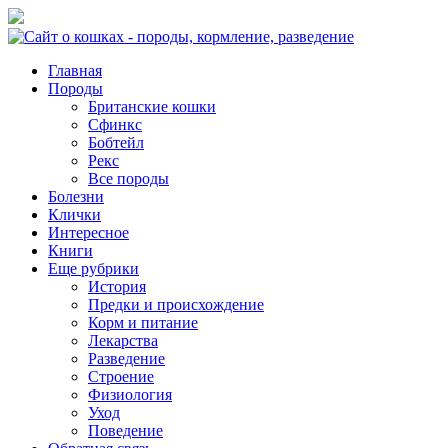
Главная
Породы
Британские кошки
Сфинкс
Бобтейл
Рекс
Все породы
Болезни
Клички
Интересное
Книги
Еще рубрики
История
Предки и происхождение
Корм и питание
Лекарства
Разведение
Строение
Физиология
Уход
Поведение