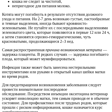
кошка не следит за чистотой,
непригодное для питания молоко.
Котята могут погибнуть в результате отсутствия должного
ухода и питания. На 2-7 день возникаю густые, пастообразные
и темные выделения, иногда бывают кровянисто-
зеленоватыми. Не путайте их с послеродовыми выделениями
зеленоватого цвета, которые появляются в первые 12 или 24 ч,
а затем становятся серозно-геморрагическими, чуть
красноватыми, продолжающиеся 2–3 нед.
Самая распространенная
причина возникновения метрита
—
задержка плаценты. В редких случаях — задержка погибшего
плода, который может мумифицироваться.
Инфекция также может быть занесена нестерильными
инструментами или руками в открытый канал шейки матки
во время родов.
Для предотвращения возникновения заболевания следует
провести внимательное послеродовое
обследование. Посредством инъекции окситоцина ветеринар
ускоряет инволюцию матки, тем самым приводя ее в обычное
состояние. Для профилактики после трудных родов, которые
прошли с риском инфицирования, кошке назначается курс
антибиотикотерапии.