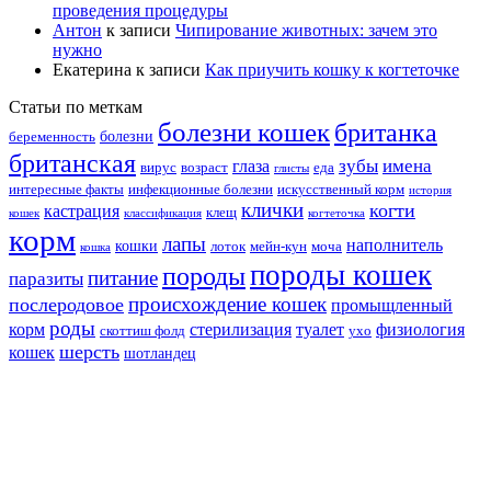
проведения процедуры
Антон
к записи
Чипирование животных: зачем это
нужно
Екатерина
к записи
Как приучить кошку к когтеточке
Статьи по меткам
болезни кошек
британка
болезни
беременность
британская
зубы
имена
глаза
вирус
возраст
еда
глисты
интересные факты
инфекционные болезни
искусственный корм
история
клички
когти
кастрация
клещ
кошек
классификация
когтеточка
корм
лапы
наполнитель
кошки
лоток
мейн-кун
моча
кошка
породы кошек
породы
питание
паразиты
происхождение кошек
послеродовое
промыщленный
роды
корм
стерилизация
туалет
физиология
скоттиш фолд
ухо
шерсть
кошек
шотландец