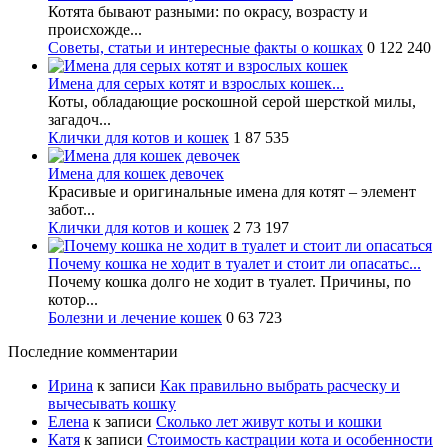
Котята бывают разными: по окрасу, возрасту и
происхожде...
Советы, статьи и интересные факты о кошках
0
122 240
Имена для серых котят и взрослых кошек...
Коты, обладающие роскошной серой шерсткой милы,
загадоч...
Клички для котов и кошек
1
87 535
Имена для кошек девочек
Красивые и оригинальные имена для котят – элемент
забот...
Клички для котов и кошек
2
73 197
Почему кошка не ходит в туалет и стоит ли опасатьс...
Почему кошка долго не ходит в туалет. Причины, по
котор...
Болезни и лечение кошек
0
63 723
Последние комментарии
Ирина
к записи
Как правильно выбрать расческу и
вычесывать кошку
Елена
к записи
Сколько лет живут коты и кошки
Катя
к записи
Стоимость кастрации кота и особенности