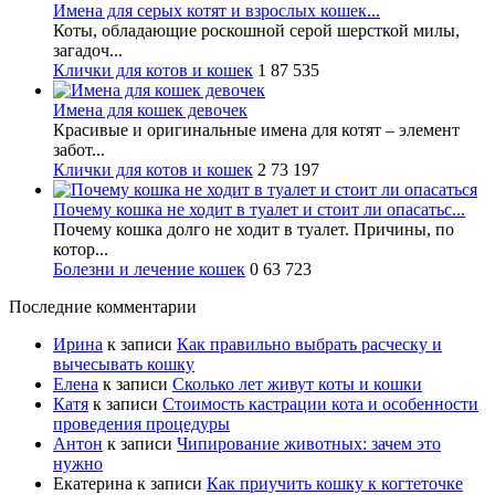
Имена для серых котят и взрослых кошек...
Коты, обладающие роскошной серой шерсткой милы,
загадоч...
Клички для котов и кошек
1
87 535
Имена для кошек девочек
Красивые и оригинальные имена для котят – элемент
забот...
Клички для котов и кошек
2
73 197
Почему кошка не ходит в туалет и стоит ли опасатьс...
Почему кошка долго не ходит в туалет. Причины, по
котор...
Болезни и лечение кошек
0
63 723
Последние комментарии
Ирина
к записи
Как правильно выбрать расческу и
вычесывать кошку
Елена
к записи
Сколько лет живут коты и кошки
Катя
к записи
Стоимость кастрации кота и особенности
проведения процедуры
Антон
к записи
Чипирование животных: зачем это
нужно
Екатерина
к записи
Как приучить кошку к когтеточке