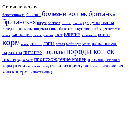
Статьи по меткам
болезни кошек
британка
болезни
беременность
британская
зубы
имена
глаза
вирус
возраст
еда
глисты
интересные факты
инфекционные болезни
искусственный корм
история
клички
когти
кастрация
клещ
кошек
классификация
когтеточка
корм
лапы
наполнитель
кошки
лоток
мейн-кун
моча
кошка
породы кошек
породы
питание
паразиты
происхождение кошек
послеродовое
промыщленный
роды
корм
стерилизация
туалет
физиология
скоттиш фолд
ухо
шерсть
кошек
шотландец