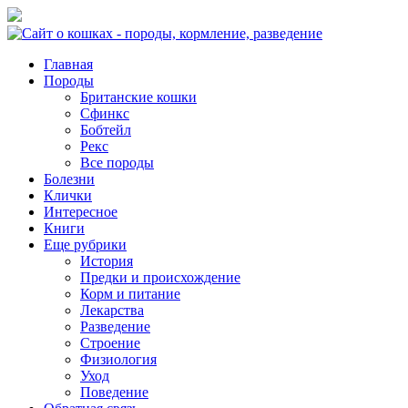
Главная
Породы
Британские кошки
Сфинкс
Бобтейл
Рекс
Все породы
Болезни
Клички
Интересное
Книги
Еще рубрики
История
Предки и происхождение
Корм и питание
Лекарства
Разведение
Строение
Физиология
Уход
Поведение