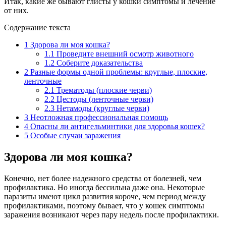
Итак, какие же бывают глисты у кошки симптомы и лечение
от них.
Содержание текста
1
Здорова ли моя кошка?
1.1
Проведите внешний осмотр животного
1.2
Соберите доказательства
2
Разные формы одной проблемы: круглые, плоские,
ленточные
2.1
Трематоды (плоские черви)
2.2
Цестоды (ленточные черви)
2.3
Нетамоды (круглые черви)
3
Неотложная профессиональная помощь
4
Опасны ли антигельминтики для здоровья кошек?
5
Особые случаи заражения
Здорова ли моя кошка?
Конечно, нет более надежного средства от болезней, чем
профилактика. Но иногда бессильна даже она. Некоторые
паразиты имеют цикл развития короче, чем период между
профилактиками, поэтому бывает, что у кошек симптомы
заражения возникают через пару недель после профилактики.