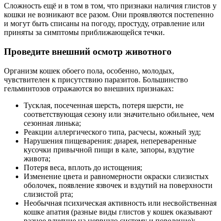
Сложность ещё и в том в том, что признаки наличия глистов у
кошки не возникают все разом. Они проявляются постепенно
и могут быть списаны на погоду, простуду, отравление или
приняты за симптомы приближающейся течки.
Проведите внешний осмотр животного
Организм кошек обоего пола, особенно, молодых,
чувствителен к присутствию паразитов. Большинство
гельминтозов отражаются во внешних признаках:
Тусклая, посеченная шерсть, потеря шерсти, не
соответствующая сезону или значительно обильнее, чем
сезонная линька;
Реакции аллергического типа, расчесы, кожный зуд;
Нарушения пищеварения: диарея, непереваренные
кусочки привычной пищи в кале, запоры, вздутие
живота;
Потеря веса, вплоть до истощения;
Изменение цвета и равномерности окраски слизистых
оболочек, появление язвочек и вздутий на поверхности
слизистой рта;
Необычная психическая активность или несвойственная
кошке апатия (разные виды глистов у кошек оказывают
разное влияние на нервную систему и поведение);