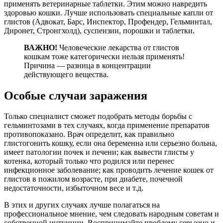
применять ветеринарные таблетки. Этим можно навредить
здоровью кошки. Лучше использовать специальные капли от
глистов (Адвокат, Барс, Инспектор, Профендер, Гельминтал,
Диронет, Стронгхолд), суспензии, порошки и таблетки.
ВАЖНО!
Человеческие лекарства от глистов
кошкам тоже категорически нельзя применять!
Причина — разница в концентрации
действующего вещества.
Особые случаи заражения
Только специалист сможет подобрать методы борьбы с
гельминтозами в тех случаях, когда применение препаратов
противопоказано. Врач определит, как правильно
глистогонить кошку, если она беременна или серьезно больна,
имеет патологии почек и печени; как вывести глисты у
котенка, который только что родился или перенес
инфекционное заболевание; как проводить лечение кошек от
глистов в пожилом возрасте, при диабете, почечной
недостаточности, избыточном весе и т.д.
В этих и других случаях лучше полагаться на
профессиональное мнение, чем следовать народным советам и
собственной интуиции. Воспринимайте проблему серьезно и