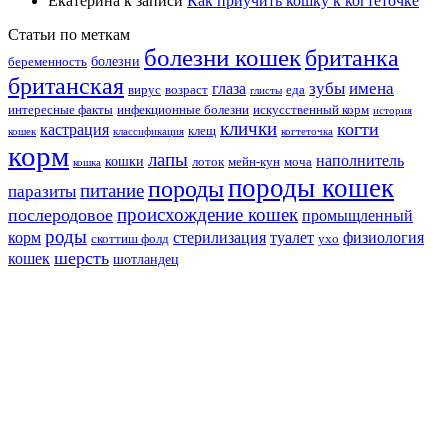
Екатерина
к записи
Как приучить кошку к когтеточке
Статьи по меткам
болезни кошек
британка
болезни
беременность
британская
зубы
имена
глаза
вирус
возраст
еда
глисты
интересные факты
инфекционные болезни
искусственный корм
история
клички
когти
кастрация
клещ
кошек
классификация
когтеточка
корм
лапы
наполнитель
кошки
лоток
мейн-кун
моча
кошка
породы кошек
породы
питание
паразиты
происхождение кошек
послеродовое
промыщленный
роды
корм
стерилизация
туалет
физиология
скоттиш фолд
ухо
шерсть
кошек
шотландец