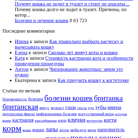
Почему кошка не ходит в туалет и стоит ли опасатьс...
Почему кошка долго не ходит в туалет. Причины, по
котор...
Болезни и лечение кошек
0
63 723
Последние комментарии
Ирина
к записи
Как правильно выбрать расческу и
вычесывать кошку
Елена
к записи
Сколько лет живут коты и кошки
Катя
к записи
Стоимость кастрации кота и особенности
проведения процедуры
Антон
к записи
Чипирование животных: зачем это
нужно
Екатерина
к записи
Как приучить кошку к когтеточке
Статьи по меткам
болезни кошек
британка
болезни
беременность
британская
зубы
имена
глаза
вирус
возраст
еда
глисты
интересные факты
инфекционные болезни
искусственный корм
история
клички
когти
кастрация
клещ
кошек
классификация
когтеточка
корм
лапы
наполнитель
кошки
лоток
мейн-кун
моча
кошка