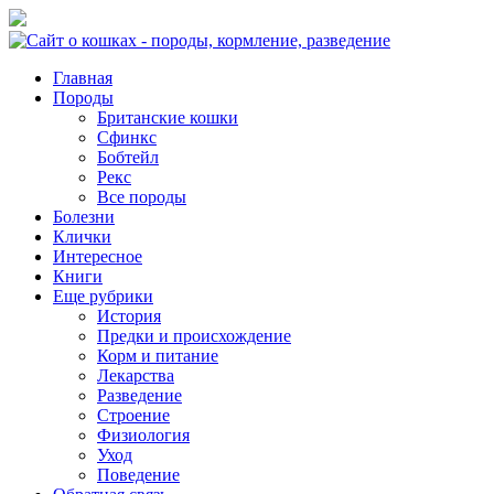
Главная
Породы
Британские кошки
Сфинкс
Бобтейл
Рекс
Все породы
Болезни
Клички
Интересное
Книги
Еще рубрики
История
Предки и происхождение
Корм и питание
Лекарства
Разведение
Строение
Физиология
Уход
Поведение