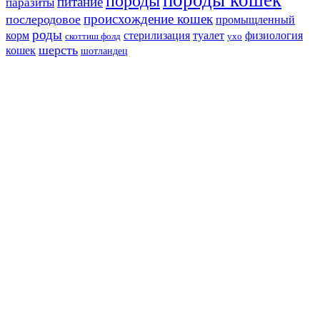
породы кошек
породы
питание
паразиты
происхождение кошек
послеродовое
промыщленный
роды
корм
стерилизация
туалет
физиология
скоттиш фолд
ухо
шерсть
кошек
шотландец