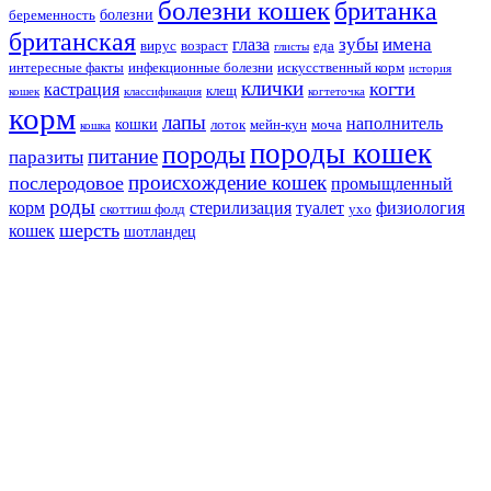
болезни кошек
британка
болезни
беременность
британская
зубы
имена
глаза
вирус
возраст
еда
глисты
интересные факты
инфекционные болезни
искусственный корм
история
клички
когти
кастрация
клещ
кошек
классификация
когтеточка
корм
лапы
наполнитель
кошки
лоток
мейн-кун
моча
кошка
породы кошек
породы
питание
паразиты
происхождение кошек
послеродовое
промыщленный
роды
корм
стерилизация
туалет
физиология
скоттиш фолд
ухо
шерсть
кошек
шотландец