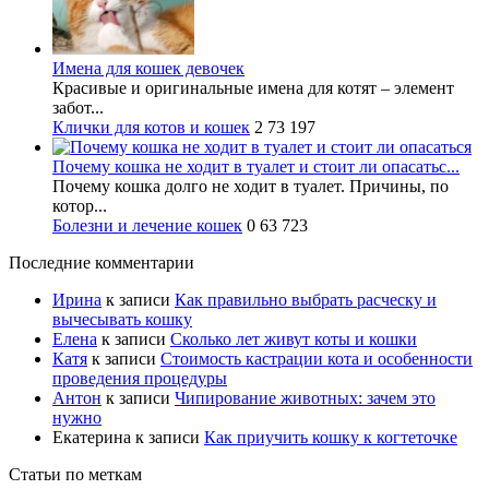
Имена для кошек девочек
Красивые и оригинальные имена для котят – элемент
забот...
Клички для котов и кошек
2
73 197
Почему кошка не ходит в туалет и стоит ли опасатьс...
Почему кошка долго не ходит в туалет. Причины, по
котор...
Болезни и лечение кошек
0
63 723
Последние комментарии
Ирина
к записи
Как правильно выбрать расческу и
вычесывать кошку
Елена
к записи
Сколько лет живут коты и кошки
Катя
к записи
Стоимость кастрации кота и особенности
проведения процедуры
Антон
к записи
Чипирование животных: зачем это
нужно
Екатерина
к записи
Как приучить кошку к когтеточке
Статьи по меткам