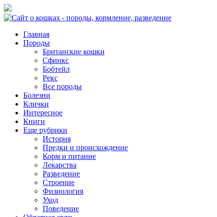
Главная
Породы
Британские кошки
Сфинкс
Бобтейл
Рекс
Все породы
Болезни
Клички
Интересное
Книги
Еще рубрики
История
Предки и происхождение
Корм и питание
Лекарства
Разведение
Строение
Физиология
Уход
Поведение