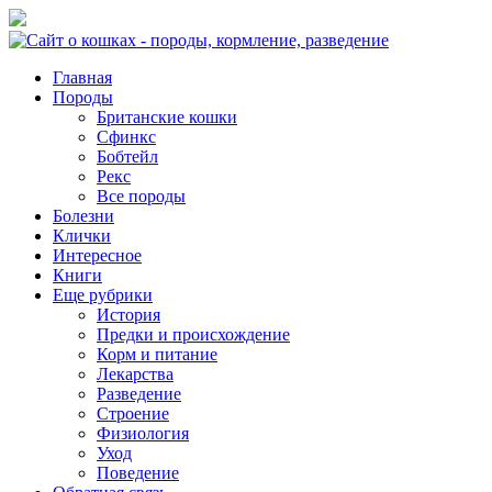
Главная
Породы
Британские кошки
Сфинкс
Бобтейл
Рекс
Все породы
Болезни
Клички
Интересное
Книги
Еще рубрики
История
Предки и происхождение
Корм и питание
Лекарства
Разведение
Строение
Физиология
Уход
Поведение