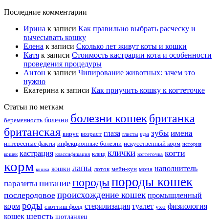
Последние комментарии
Ирина
к записи
Как правильно выбрать расческу и
вычесывать кошку
Елена
к записи
Сколько лет живут коты и кошки
Катя
к записи
Стоимость кастрации кота и особенности
проведения процедуры
Антон
к записи
Чипирование животных: зачем это
нужно
Екатерина
к записи
Как приучить кошку к когтеточке
Статьи по меткам
болезни кошек
британка
болезни
беременность
британская
зубы
имена
глаза
вирус
возраст
еда
глисты
интересные факты
инфекционные болезни
искусственный корм
история
клички
когти
кастрация
клещ
кошек
классификация
когтеточка
корм
лапы
наполнитель
кошки
лоток
мейн-кун
моча
кошка
породы кошек
породы
питание
паразиты
происхождение кошек
послеродовое
промыщленный
роды
корм
стерилизация
туалет
физиология
скоттиш фолд
ухо
шерсть
кошек
шотландец